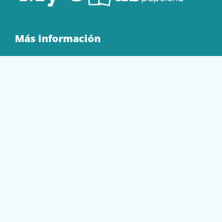
Más información
Quienes Somos
Contacto
Tienda
EQUIPAMIENTO
PAPELERÍA
SOBRES Y BOLSAS
TECNOLOGÍA
TONER Y CARTUCHOS