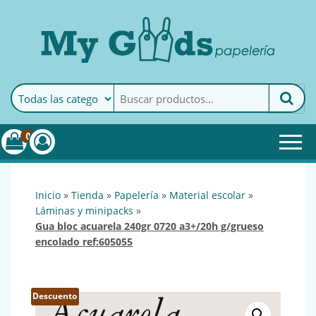
MyGoods · Papelería
My Goods es tu papelería
online de confianza. Podrás
encontrar todo lo necesario
0
para tu empresa.
inicio
»
tienda
»
papelería
»
material escolar
»
láminas y minipacks
»
gua bloc acuarela 240gr 0720 a3+/20h g/grueso
encolado ref:605055
Descuento