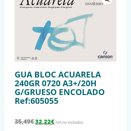
GUA BLOC ACUARELA
240GR 0720 A3+/20H
G/GRUESO ENCOLADO
Ref:605055
El precio original era: 35,49€.
El precio actual es: 32,22€.
35,49
€
32,22
€
IVA no incluidos