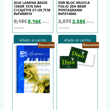
GUA LAMINA BASIK
ENR BLOC MUSICA
130GR 1576 DA4
FOLIO 20H 80GR
C/CAJETIN 21×29,7CM
PENTAGRAMA
Ref:600010
Ref:014066
El precio original era: 0,18€.
El precio actual es: 0,16€.
El precio original era: 2,87€.
El precio actual es
0,18
€
2,87
€
0,16
€
2,58
€
IVA no
IVA no
incluidos
incluidos
Añadir al carrito
Añadir al carrito
Descuento
Descuento