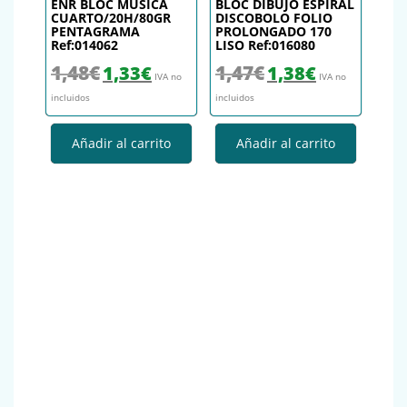
ENR BLOC MUSICA
BLOC DIBUJO ESPIRAL
CUARTO/20H/80GR
DISCOBOLO FOLIO
PENTAGRAMA
PROLONGADO 170
Ref:014062
LISO Ref:016080
El precio original era: 1,48€.
El precio actual es: 1,33€.
El precio original era: 1,47€.
El precio actual es
1,48
€
1,47
€
1,33
€
1,38
€
IVA no
IVA no
incluidos
incluidos
Añadir al carrito
Añadir al carrito