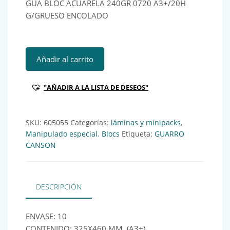
GUA BLOC ACUARELA 240GR 0720 A3+/20H
G/GRUESO ENCOLADO
GUA BLOC ACUARELA 240GR 0720 A3+/20H G/GRUESO ENC
Añadir al carrito
"AÑADIR A LA LISTA DE DESEOS"
SKU:
605055
Categorías:
láminas y minipacks
,
Manipulado especial. Blocs
Etiqueta:
GUARRO
CANSON
DESCRIPCIÓN
ENVASE: 10
CONTENIDO: 325X460 MM. (A3+)