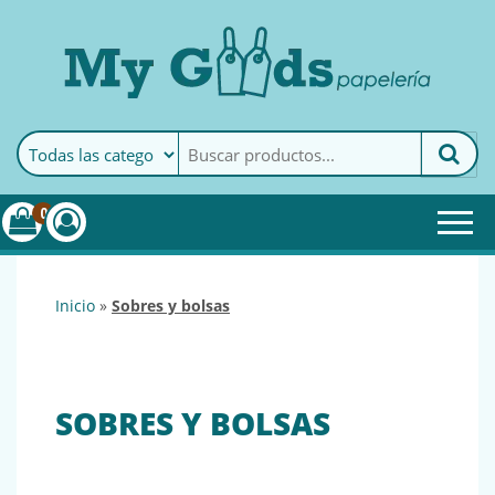
MyGoods · Papelería
My Goods es tu papelería
online de confianza. Podrás
encontrar todo lo necesario
0
para tu empresa.
inicio
»
sobres y bolsas
SOBRES Y BOLSAS