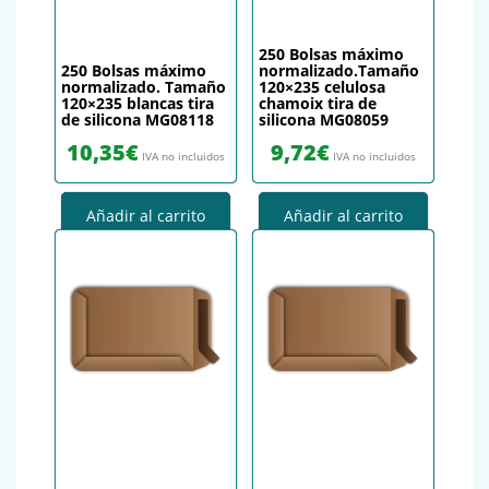
250 Bolsas máximo
250 Bolsas máximo
normalizado.Tamaño
normalizado. Tamaño
120×235 celulosa
120×235 blancas tira
chamoix tira de
de silicona MG08118
silicona MG08059
10,35
€
9,72
€
IVA no incluidos
IVA no incluidos
Añadir al carrito
Añadir al carrito