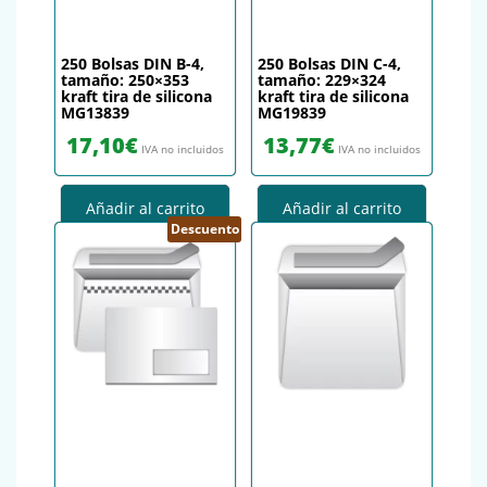
250 Bolsas DIN B-4,
250 Bolsas DIN C-4,
tamaño: 250×353
tamaño: 229×324
kraft tira de silicona
kraft tira de silicona
MG13839
MG19839
17,10
€
13,77
€
IVA no incluidos
IVA no incluidos
Añadir al carrito
Añadir al carrito
Descuento