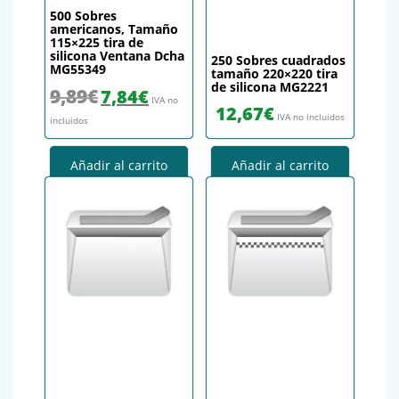
500 Sobres
americanos, Tamaño
115×225 tira de
silicona Ventana Dcha
250 Sobres cuadrados
MG55349
tamaño 220×220 tira
de silicona MG2221
El precio original era: 9,89€.
El precio actual es: 7,84€.
9,89
€
7,84
€
IVA no
12,67
€
IVA no incluidos
incluidos
Añadir al carrito
Añadir al carrito