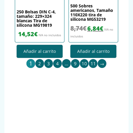
500 Sobres
americanos, Tamaño
250 Bolsas DIN C-4,
110X220 tira de
tamaño: 229×324
silicona MG53219
blancas Tira de
silicona MG19819
El precio original era: 8,74€.
El precio actual es
8,74
€
6,84
€
IVA no
14,52
€
IVA no incluidos
incluidos
Añadir al carrito
Añadir al carrito
1
2
3
4
…
9
10
11
→