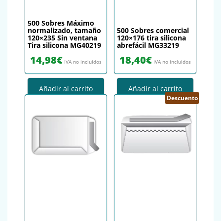
500 Sobres Máximo
normalizado, tamaño
500 Sobres comercial
120×235 Sin ventana
120×176 tira silicona
Tira silicona MG40219
abrefácil MG33219
14,98
€
18,40
€
IVA no incluidos
IVA no incluidos
Añadir al carrito
Añadir al carrito
Descuento