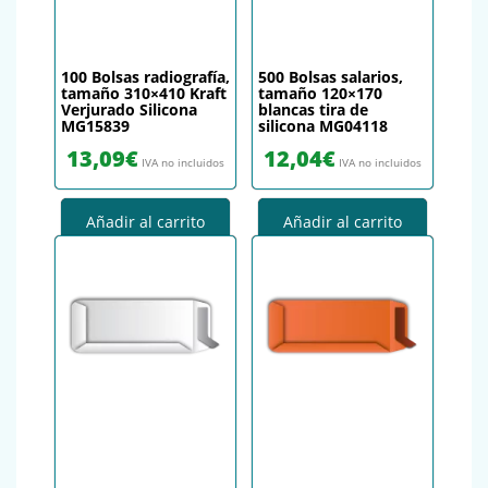
100 Bolsas radiografía,
500 Bolsas salarios,
tamaño 310×410 Kraft
tamaño 120×170
Verjurado Silicona
blancas tira de
MG15839
silicona MG04118
13,09
€
12,04
€
IVA no incluidos
IVA no incluidos
Añadir al carrito
Añadir al carrito