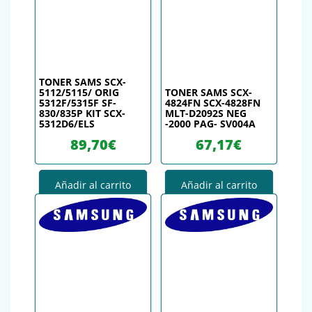
TONER SAMS SCX-
5112/5115/ ORIG
TONER SAMS SCX-
5312F/5315F SF-
4824FN SCX-4828FN
830/835P KIT SCX-
MLT-D2092S NEG
5312D6/ELS
-2000 PAG- SV004A
89,70
€
67,17
€
Añadir al carrito
Añadir al carrito