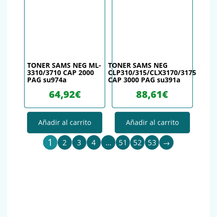
TONER SAMS NEG ML-
TONER SAMS NEG
3310/3710 CAP 2000
CLP310/315/CLX3170/3175
PAG su974a
CAP 3000 PAG su391a
64,92
€
88,61
€
Añadir al carrito
Añadir al carrito
1
2
3
4
…
51
52
53
→