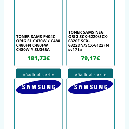
TONER SAMS NEG
TONER SAMS P404C
ORIG SCX-6220/SCX-
ORIG SL C430W / C480
6320F SCX-
C480FN C480FW
6322DN/SCX-6122FN
C480W Y SU365A
sv171a
181,73
€
79,17
€
Añadir al carrito
Añadir al carrito