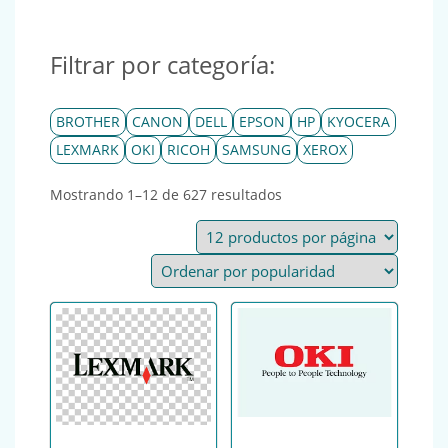
Filtrar por categoría:
BROTHER
CANON
DELL
EPSON
HP
KYOCERA
LEXMARK
OKI
RICOH
SAMSUNG
XEROX
Ordenado por popularid
Mostrando 1–12 de 627 resultados