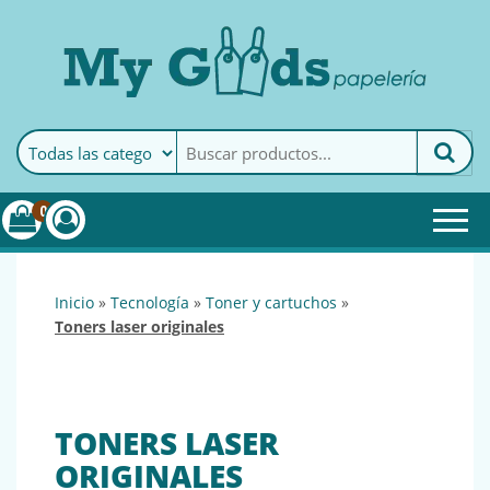
MyGoods · Papelería
My Goods es tu papelería
online de confianza. Podrás
encontrar todo lo necesario
0
para tu empresa.
inicio
»
tecnología
»
toner y cartuchos
»
toners laser originales
TONERS LASER
ORIGINALES