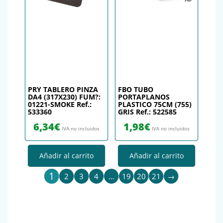
PRY TABLERO PINZA
FBO TUBO
DA4 (317X230) FUM?:
PORTAPLANOS
01221-SMOKE Ref.:
PLASTICO 75CM (755)
533360
GRIS Ref.: 522585
6,34
€
1,98
€
IVA no incluidos
IVA no incluidos
Añadir al carrito
Añadir al carrito
1
2
3
4
…
19
20
21
→