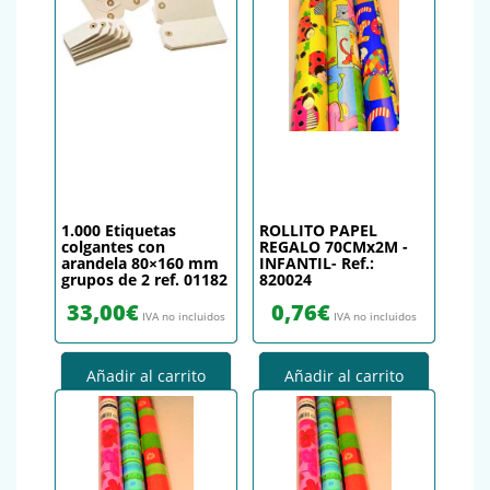
1.000 Etiquetas
ROLLITO PAPEL
colgantes con
REGALO 70CMx2M -
arandela 80×160 mm
INFANTIL- Ref.:
grupos de 2 ref. 01182
820024
33,00
€
0,76
€
IVA no incluidos
IVA no incluidos
Añadir al carrito
Añadir al carrito