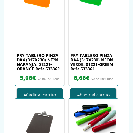
PRY TABLERO PINZA
PRY TABLERO PINZA
DA4 (317X230) NE?N
DA4 (317X230) NEON
NARANJA: 01221-
VERDE: 01221-GREEN
ORANGE Ref.: 533362
Ref.: 533361
9,06
€
6,66
€
IVA no incluidos
IVA no incluidos
Añadir al carrito
Añadir al carrito