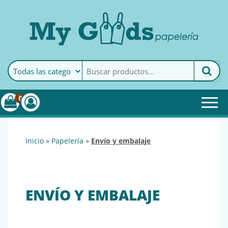
MyGoods · Papelería
My Goods es tu papelería
online de confianza. Podrás
encontrar todo lo necesario
0
para tu empresa.
inicio
»
papelería
»
envío y embalaje
ENVÍO Y EMBALAJE