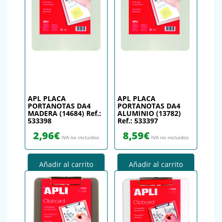
APL PLACA
APL PLACA
PORTANOTAS DA4
PORTANOTAS DA4
MADERA (14684) Ref.:
ALUMINIO (13782)
533398
Ref.: 533397
2,96
€
8,59
€
IVA no incluidos
IVA no incluidos
Añadir al carrito
Añadir al carrito