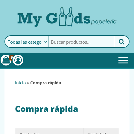
MyGoods · Papelería
My Goods es tu papelería
online de confianza. Podrás
encontrar todo lo necesario
0
para tu empresa.
inicio
»
compra rápida
Compra rápida