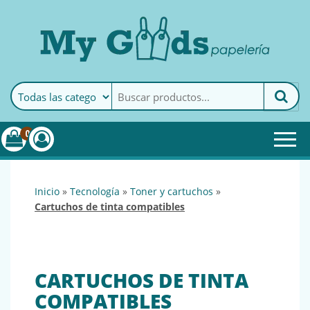
MyGoods · Papelería
My Goods es tu papelería
online de confianza. Podrás
encontrar todo lo necesario
0
para tu empresa.
inicio
»
tecnología
»
toner y cartuchos
»
cartuchos de tinta compatibles
CARTUCHOS DE TINTA
COMPATIBLES