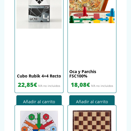
Oca y Parchis
Cubo Rubik 4×4 Recto
FSC100%
22,85
€
18,08
€
IVA no incluidos
IVA no incluidos
Añadir al carrito
Añadir al carrito