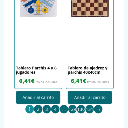
Tablero Parchis 4 y 6
Tablero de ajedrez y
jugadores
parchis 40x40cm
6,41
€
6,41
€
IVA no incluidos
IVA no incluidos
Añadir al carrito
Añadir al carrito
1
2
3
4
…
129
130
131
→