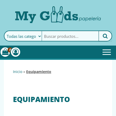
MyGoods · Papelería
My Goods es tu papelería
online de confianza. Podrás
encontrar todo lo necesario
0
para tu empresa.
inicio
»
equipamiento
EQUIPAMIENTO