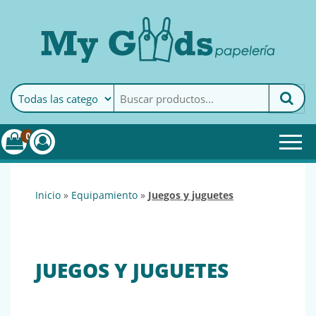
MyGoods · Papelería
My Goods es tu papelería
online de confianza. Podrás
encontrar todo lo necesario
0
para tu empresa.
inicio
»
equipamiento
»
juegos y juguetes
JUEGOS Y JUGUETES