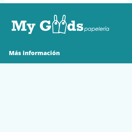
Más información
Quienes Somos
Contacto
Tienda
EQUIPAMIENTO
PAPELERÍA
SOBRES Y BOLSAS