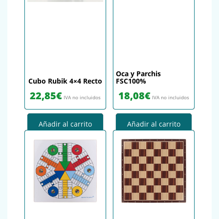
Oca y Parchis
Cubo Rubik 4×4 Recto
FSC100%
22,85
€
18,08
€
IVA no incluidos
IVA no incluidos
Añadir al carrito
Añadir al carrito