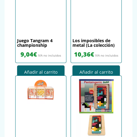
Juego Tangram 4
Los imposibles de
championship
metal (La colección)
9,04
€
10,36
€
IVA no incluidos
IVA no incluidos
Añadir al carrito
Añadir al carrito