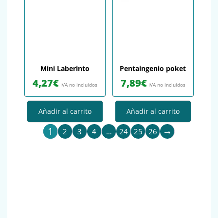
Mini Laberinto
Pentaingenio poket
4,27
€
7,89
€
IVA no incluidos
IVA no incluidos
Añadir al carrito
Añadir al carrito
1
2
3
4
…
24
25
26
→