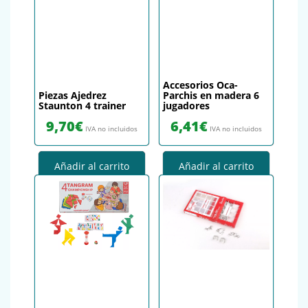
Accesorios Oca-
Piezas Ajedrez
Parchis en madera 6
Staunton 4 trainer
jugadores
9,70
€
6,41
€
IVA no incluidos
IVA no incluidos
Añadir al carrito
Añadir al carrito