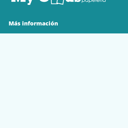
Más información
Quienes Somos
Contacto
Tienda
EQUIPAMIENTO
PAPELERÍA
SOBRES Y BOLSAS
TECNOLOGÍA
TONER Y CARTUCHOS