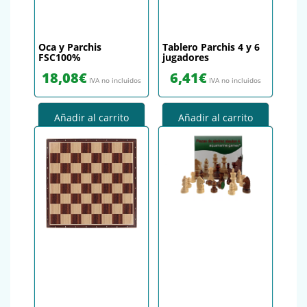
Oca y Parchis
Tablero Parchis 4 y 6
FSC100%
jugadores
18,08
€
6,41
€
IVA no incluidos
IVA no incluidos
Añadir al carrito
Añadir al carrito