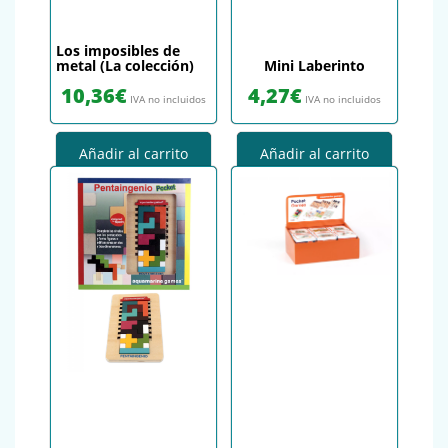
Los imposibles de
metal (La colección)
Mini Laberinto
10,36
€
4,27
€
IVA no incluidos
IVA no incluidos
Añadir al carrito
Añadir al carrito