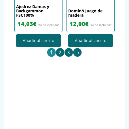
Ajedrez Damas y
Backgammon
Dominó Juego de
FSC100%
madera
14,63
€
12,00
€
IVA no incluidos
IVA no incluidos
Añadir al carrito
Añadir al carrito
1
2
3
→