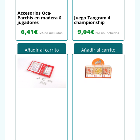
Accesorios Oca-
Parchis en madera 6
Juego Tangram 4
jugadores
championship
6,41
€
9,04
€
IVA no incluidos
IVA no incluidos
Añadir al carrito
Añadir al carrito