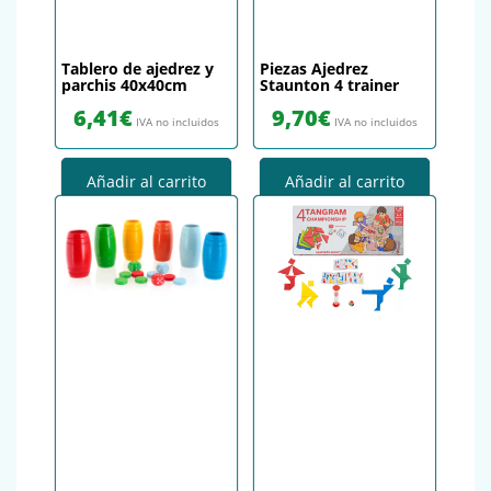
Tablero de ajedrez y
Piezas Ajedrez
parchis 40x40cm
Staunton 4 trainer
6,41
€
9,70
€
IVA no incluidos
IVA no incluidos
Añadir al carrito
Añadir al carrito