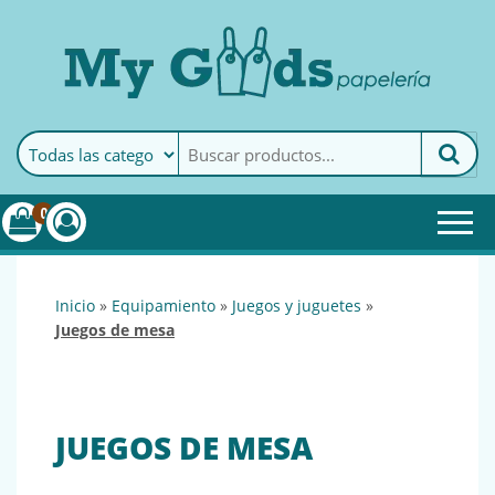
MyGoods · Papelería
My Goods es tu papelería
online de confianza. Podrás
encontrar todo lo necesario
0
para tu empresa.
inicio
»
equipamiento
»
juegos y juguetes
»
juegos de mesa
JUEGOS DE MESA