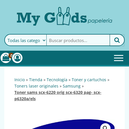
MyGoods · Papelería
My Goods es tu papelería
online de confianza. Podrás
encontrar todo lo necesario
0
para tu empresa.
inicio
»
tienda
»
tecnología
»
toner y cartuchos
»
toners laser originales
»
samsung
»
toner sams scx-6220 orig scx-6320 pag- scx-
p6320a/els