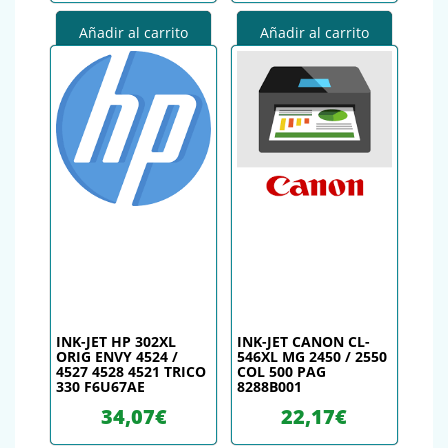
Añadir al carrito
Añadir al carrito
INK-JET HP 302XL
INK-JET CANON CL-
ORIG ENVY 4524 /
546XL MG 2450 / 2550
4527 4528 4521 TRICO
COL 500 PAG
330 F6U67AE
8288B001
34,07
€
22,17
€