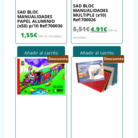
SAD BLOC
MANUALIDADES
SAD BLOC
MULTIPLE (x10)
MANUALIDADES
Ref:700026
PAPEL ALUMINIO
(x50) p/10 Ref:700036
El precio original era: 5,51€.
El precio actual es
5,51
€
4,91
€
IVA no
1,55
€
IVA no incluidos
incluidos
Añadir al carrito
Añadir al carrito
Descuento
Descuento