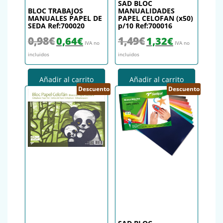
SAD BLOC
BLOC TRABAJOS
MANUALIDADES
MANUALES PAPEL DE
PAPEL CELOFAN (x50)
SEDA Ref:700020
p/10 Ref:700016
El precio original era: 0,98€.
El precio actual es: 0,64€.
El precio original era: 1,49€.
El precio actual es
0,98
€
1,49
€
0,64
€
1,32
€
IVA no
IVA no
incluidos
incluidos
Añadir al carrito
Añadir al carrito
Descuento
Descuento