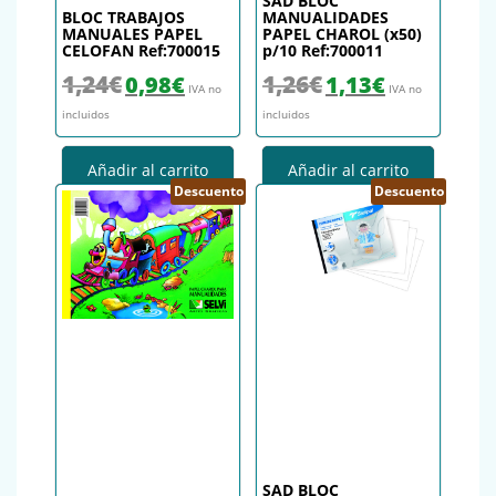
SAD BLOC
BLOC TRABAJOS
MANUALIDADES
MANUALES PAPEL
PAPEL CHAROL (x50)
CELOFAN Ref:700015
p/10 Ref:700011
El precio original era: 1,24€.
El precio actual es: 0,98€.
El precio original era: 1,26€.
El precio actual es
1,24
€
1,26
€
0,98
€
1,13
€
IVA no
IVA no
incluidos
incluidos
Añadir al carrito
Añadir al carrito
Descuento
Descuento
SAD BLOC