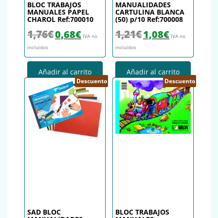
BLOC TRABAJOS
MANUALIDADES
MANUALES PAPEL
CARTULINA BLANCA
CHAROL Ref:700010
(50) p/10 Ref:700008
El precio original era: 1,76€.
El precio actual es: 0,68€.
El precio original era: 1,21€.
El precio actual es
1,76
€
1,21
€
0,68
€
1,08
€
IVA no
IVA no
incluidos
incluidos
Añadir al carrito
Añadir al carrito
Descuento
Descuento
SAD BLOC
BLOC TRABAJOS