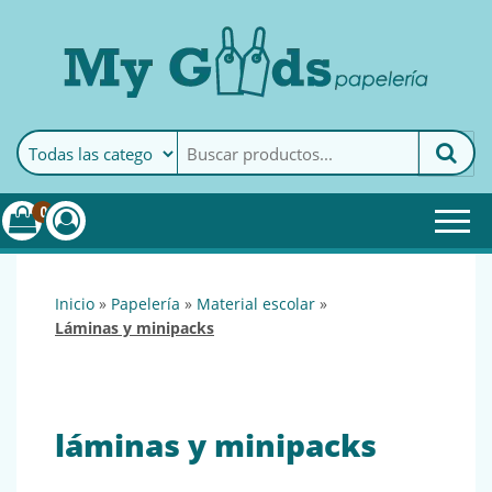
MyGoods · Papelería
My Goods es tu papelería
online de confianza. Podrás
encontrar todo lo necesario
0
para tu empresa.
inicio
»
papelería
»
material escolar
»
láminas y minipacks
láminas y minipacks