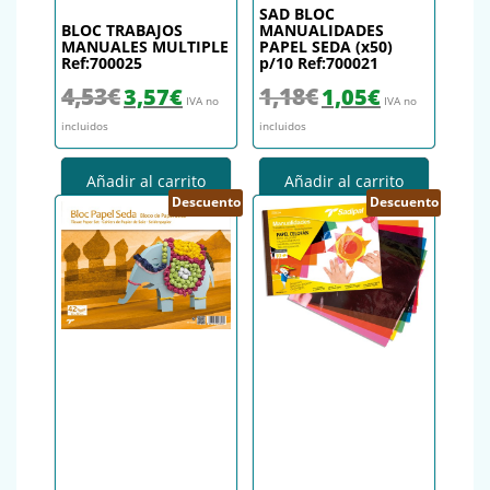
SAD BLOC
BLOC TRABAJOS
MANUALIDADES
MANUALES MULTIPLE
PAPEL SEDA (x50)
Ref:700025
p/10 Ref:700021
El precio original era: 4,53€.
El precio actual es: 3,57€.
El precio original era: 1,18€.
El precio actual es
4,53
€
1,18
€
3,57
€
1,05
€
IVA no
IVA no
incluidos
incluidos
Añadir al carrito
Añadir al carrito
Descuento
Descuento