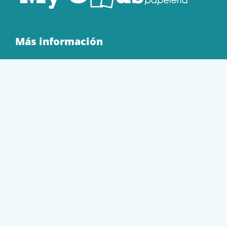
Más información
Quienes Somos
Contacto
Tienda
EQUIPAMIENTO
PAPELERÍA
SOBRES Y BOLSAS
TECNOLOGÍA
TONER Y CARTUCHOS