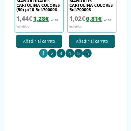
MANUALIDADES
MANUALES
CARTULINA COLORES
CARTULINA COLORES
(50) p/10 Ref:700006
Ref:700005
El precio original era: 1,44€.
El precio actual es: 1,28€.
El precio original era: 1,02€.
El precio actual es
1,44
€
1,02
€
1,28
€
0,81
€
IVA no
IVA no
incluidos
incluidos
Añadir al carrito
Añadir al carrito
1
2
3
4
5
→