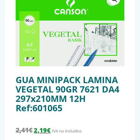
GUA MINIPACK LAMINA
VEGETAL 90GR 7621 DA4
297x210MM 12H
Ref:601065
El precio original era: 2,41€.
El precio actual es: 2,19€.
2,41
€
2,19
€
IVA no incluidos