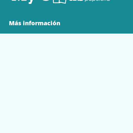
Más información
Quienes Somos
Contacto
Tienda
EQUIPAMIENTO
PAPELERÍA
SOBRES Y BOLSAS
TECNOLOGÍA
TONER Y CARTUCHOS