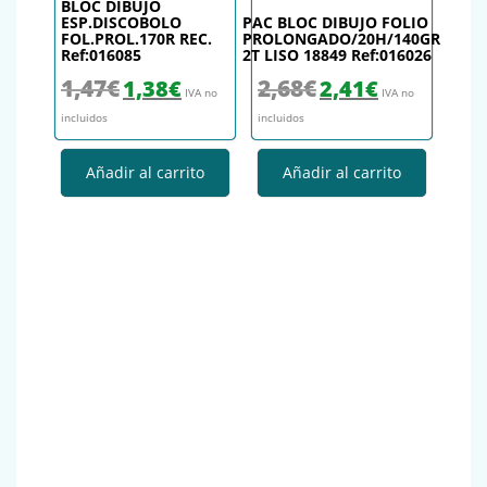
BLOC DIBUJO
ESP.DISCOBOLO
PAC BLOC DIBUJO FOLIO
FOL.PROL.170R REC.
PROLONGADO/20H/140GR
Ref:016085
2T LISO 18849 Ref:016026
El precio original era: 1,47€.
El precio actual es: 1,38€.
El precio original era: 2,68€.
El precio actual es
1,47
€
2,68
€
1,38
€
2,41
€
IVA no
IVA no
incluidos
incluidos
Añadir al carrito
Añadir al carrito