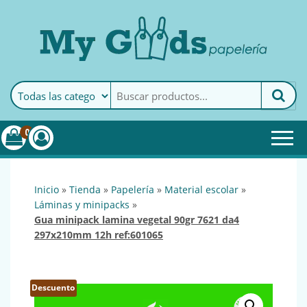
MyGoods · Papelería
My Goods es tu papelería
online de confianza. Podrás
encontrar todo lo necesario
0
para tu empresa.
inicio
»
tienda
»
papelería
»
material escolar
»
láminas y minipacks
»
gua minipack lamina vegetal 90gr 7621 da4
297x210mm 12h ref:601065
Descuento