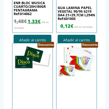
ENR BLOC MUSICA
CUARTO/20H/80GR
GUA LAMINA PAPEL
PENTAGRAMA
VEGETAL 90/95 6219
Ref:014062
DA4 21×29,7CM L294N
Ref:601005
El precio original era: 1,48€.
El precio actual es: 1,33€.
1,48
€
1,33
€
IVA no
0,12
€
IVA no incluidos
incluidos
Añadir al carrito
Añadir al carrito
Descuento
Descuento