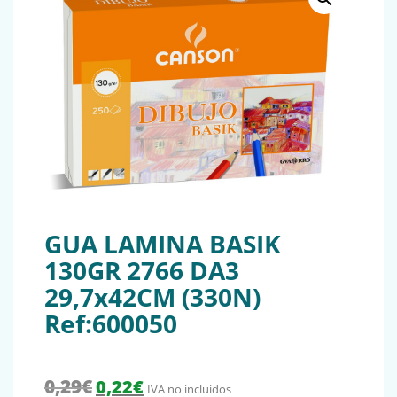
GUA LAMINA BASIK
130GR 2766 DA3
29,7x42CM (330N)
Ref:600050
El precio original era: 0,29€.
El precio actual es: 0,22€.
0,29
€
0,22
€
IVA no incluidos