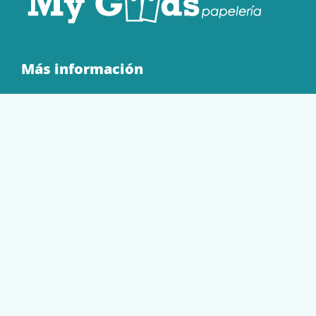
Más información
Quienes Somos
Contacto
Tienda
EQUIPAMIENTO
PAPELERÍA
SOBRES Y BOLSAS
TECNOLOGÍA
TONER Y CARTUCHOS