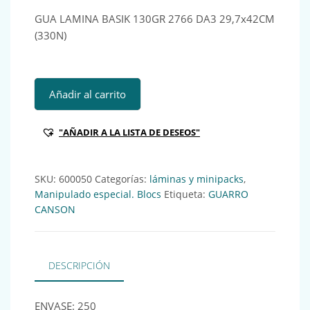
GUA LAMINA BASIK 130GR 2766 DA3 29,7x42CM
(330N)
GUA LAMINA BASIK 130GR 2766 DA3 29,7x42CM (330N) Ref
Añadir al carrito
"AÑADIR A LA LISTA DE DESEOS"
SKU:
600050
Categorías:
láminas y minipacks
,
Manipulado especial. Blocs
Etiqueta:
GUARRO
CANSON
DESCRIPCIÓN
ENVASE: 250