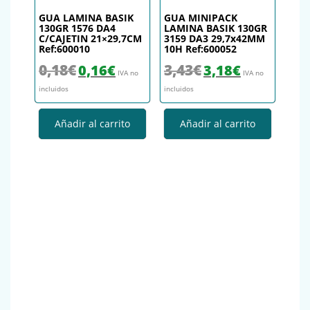
GUA LAMINA BASIK
GUA MINIPACK
130GR 1576 DA4
LAMINA BASIK 130GR
C/CAJETIN 21×29,7CM
3159 DA3 29,7x42MM
Ref:600010
10H Ref:600052
El precio original era: 0,18€.
El precio actual es: 0,16€.
El precio original era: 3,43€.
El precio actual es
0,18
€
3,43
€
0,16
€
3,18
€
IVA no
IVA no
incluidos
incluidos
Añadir al carrito
Añadir al carrito