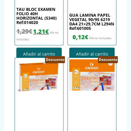
TAU BLOC EXAMEN
FOLIO 40H
GUA LAMINA PAPEL
HORIZONTAL (5340)
VEGETAL 90/95 6219
Ref:014020
DA4 21×29,7CM L294N
Ref:601005
El precio original era: 1,29€.
El precio actual es: 1,21€.
1,29
€
1,21
€
IVA no
0,12
€
IVA no incluidos
incluidos
Añadir al carrito
Añadir al carrito
Descuento
Descuento