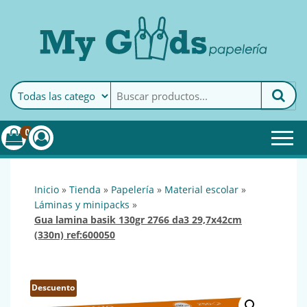
MyGoods · Papelería
My Goods es tu papelería
online de confianza. Podrás
encontrar todo lo necesario
0
para tu empresa.
inicio
»
tienda
»
papelería
»
material escolar
»
láminas y minipacks
»
gua lamina basik 130gr 2766 da3 29,7x42cm
(330n) ref:600050
Descuento