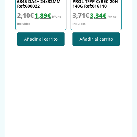
6345 DA4+ 24x32MM
PROL T/PP C/REC 20H
Ref:600022
140G Ref:016110
El precio original era: 2,10€.
El precio actual es: 1,89€.
El precio original era: 3,71€.
El precio actual es
2,10
€
3,71
€
1,89
€
3,34
€
IVA no
IVA no
incluidos
incluidos
Añadir al carrito
Añadir al carrito