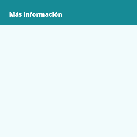
Más información
Quienes Somos
Contacto
Tienda
EQUIPAMIENTO
PAPELERÍA
SOBRES Y BOLSAS
TECNOLOGÍA
TONER Y CARTUCHOS