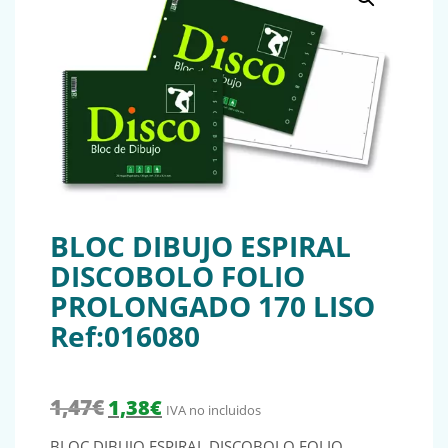
BLOC DIBUJO ESPIRAL
DISCOBOLO FOLIO
PROLONGADO 170 LISO
Ref:016080
El precio original era: 1,47€.
El precio actual es: 1,38€.
1,47
€
1,38
€
IVA no incluidos
BLOC DIBUJO ESPIRAL DISCOBOLO FOLIO