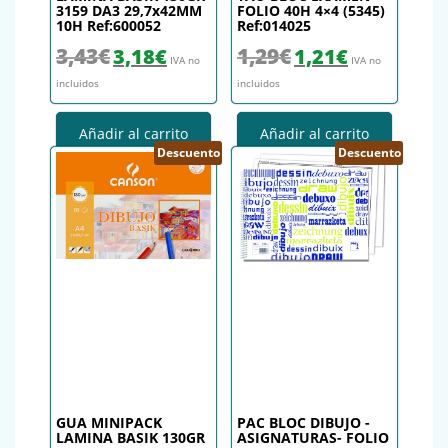
3159 DA3 29,7x42MM
FOLIO 40H 4×4 (5345)
10H Ref:600052
Ref:014025
El precio original era: 3,43€.
El precio actual es: 3,18€.
El precio original era: 1,29€.
El precio actual es
3,43
€
1,29
€
3,18
€
1,21
€
IVA no
IVA no
incluidos
incluidos
Añadir al carrito
Añadir al carrito
Descuento
Descuento
GUA MINIPACK
PAC BLOC DIBUJO -
LAMINA BASIK 130GR
ASIGNATURAS- FOLIO