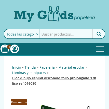
MyGoods · Papelería
My Goods es tu papelería
online de confianza. Podrás
encontrar todo lo necesario
0
para tu empresa.
inicio
»
tienda
»
papelería
»
material escolar
»
láminas y minipacks
»
bloc dibujo espiral discobolo folio prolongado 170
liso ref:016080
Descuento