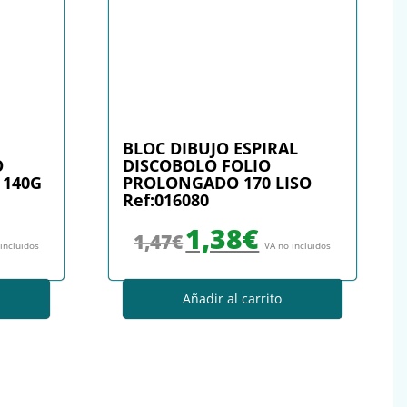
BLOC DIBUJO ESPIRAL
O
DISCOBOLO FOLIO
 140G
PROLONGADO 170 LISO
Ref:016080
: 3,71€.
io actual es: 3,34€.
El precio original era: 1,47€.
El precio actual es: 1,38€.
1,38
€
1,47
€
 incluidos
IVA no incluidos
Añadir al carrito