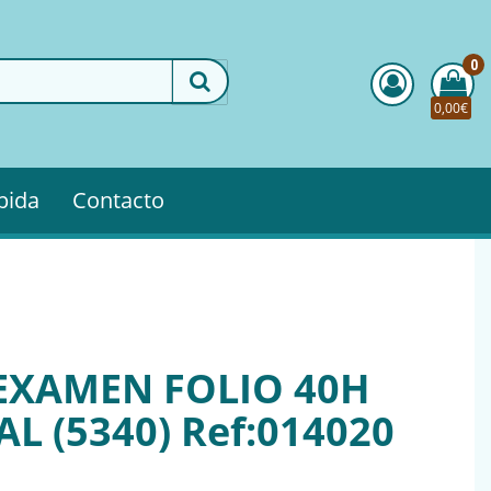
0
0,00€
pida
Contacto
EXAMEN FOLIO 40H
L (5340) Ref:014020