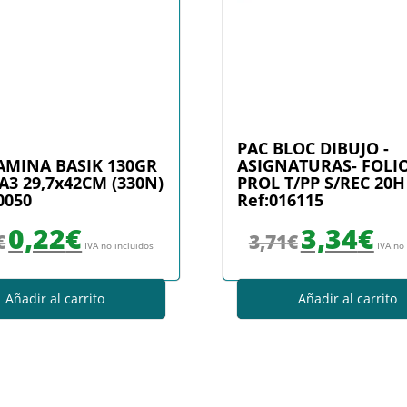
PAC BLOC DIBUJO -
AMINA BASIK 130GR
ASIGNATURAS- FOLI
A3 29,7x42CM (330N)
PROL T/PP S/REC 20H
0050
Ref:016115
El precio original era: 0,29€.
El precio actual es: 0,22€.
El precio original era
El prec
0,22
€
3,34
€
€
3,71
€
IVA no incluidos
IVA no
Añadir al carrito
Añadir al carrito