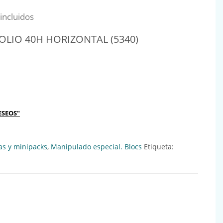
al era: 1,29€.
io actual es: 1,21€.
incluidos
OLIO 40H HORIZONTAL (5340)
 HORIZONTAL (5340) Ref:014020 cantidad
ESEOS"
as y minipacks
,
Manipulado especial. Blocs
Etiqueta: