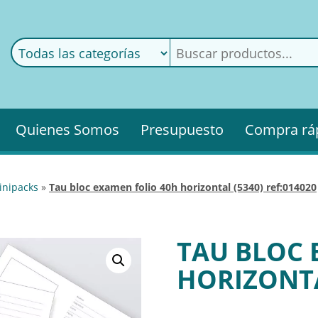
ods
ería
Quienes Somos
Presupuesto
Compra rá
inipacks
»
tau bloc examen folio 40h horizontal (5340) ref:014020
TAU BLOC 
HORIZONTA