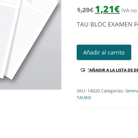
El precio origin
El prec
1,21
€
1,29
€
IVA no 
TAU BLOC EXAMEN F
TAU BLOC EXAMEN FOLIO 40H
Añadir al carrito
"AÑADIR A LA LISTA DE D
SKU:
14020
Categorías:
lámin
TAURO