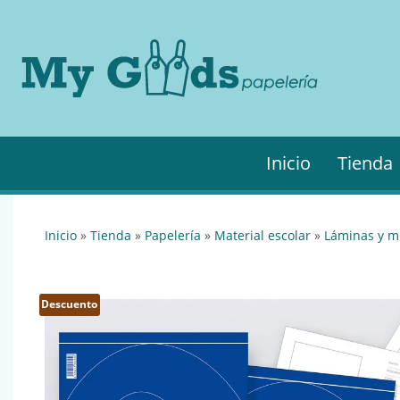
MyGo
My
Goods es
·
tu
Papel
papelería
online de
confianza.
Podrás
Inicio
Tienda
encontrar
todo lo
necesario
para tu
inicio
»
tienda
»
papelería
»
material escolar
»
láminas y m
empresa.
Descuento