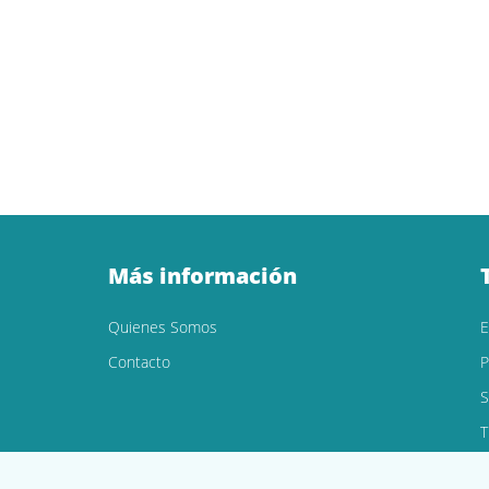
Más información
Quienes Somos
Contacto
P
S
T