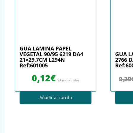
GUA LAMINA PAPEL
VEGETAL 90/95 6219 DA4
GUA L
21×29,7CM L294N
2766 D
Ref:601005
Ref:60
0,12
€
0,29
IVA no incluidos
Añadir al carrito