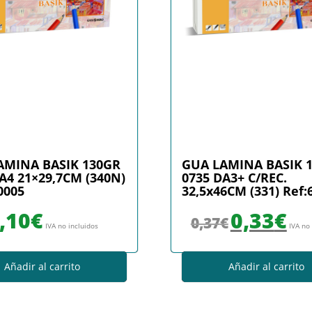
AMINA BASIK 130GR
GUA LAMINA BASIK 
A4 21×29,7CM (340N)
0735 DA3+ C/REC.
0005
32,5x46CM (331) Ref:
El precio original era
El prec
,10
€
0,33
€
0,37
€
IVA no incluidos
IVA no
Añadir al carrito
Añadir al carrito