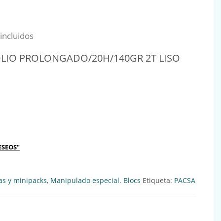
al era: 2,68€.
io actual es: 2,41€.
incluidos
OLIO PROLONGADO/20H/140GR 2T LISO
LONGADO/20H/140GR 2T LISO 18849 Ref:016026 cantidad
ESEOS"
as y minipacks
,
Manipulado especial. Blocs
Etiqueta:
PACSA