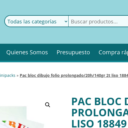
ods
ería
Quienes Somos
Presupuesto
Compra rá
inipacks
»
pac bloc dibujo folio prolongado/20h/140gr 2t liso 188
PAC BLOC 
PROLONGA
LISO 18849