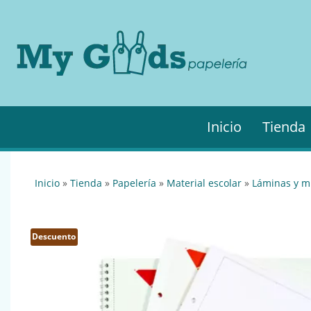
MyGo
My
Goods es
·
tu
Papel
papelería
online de
confianza.
Podrás
Inicio
Tienda
encontrar
todo lo
necesario
para tu
inicio
»
tienda
»
papelería
»
material escolar
»
láminas y m
empresa.
Descuento