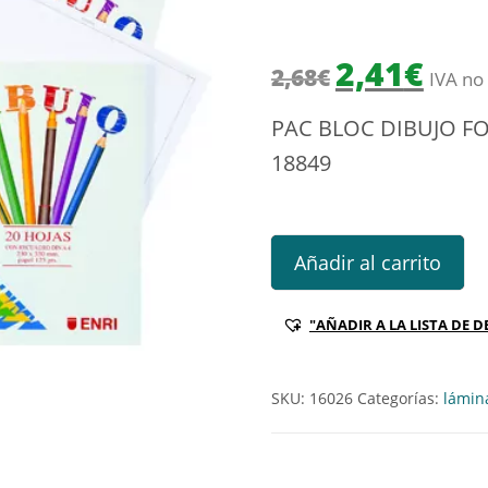
El precio origin
El prec
2,41
€
2,68
€
IVA no 
PAC BLOC DIBUJO F
18849
PAC BLOC DIBUJO FOLIO PRO
Añadir al carrito
"AÑADIR A LA LISTA DE D
SKU:
16026
Categorías:
lámin