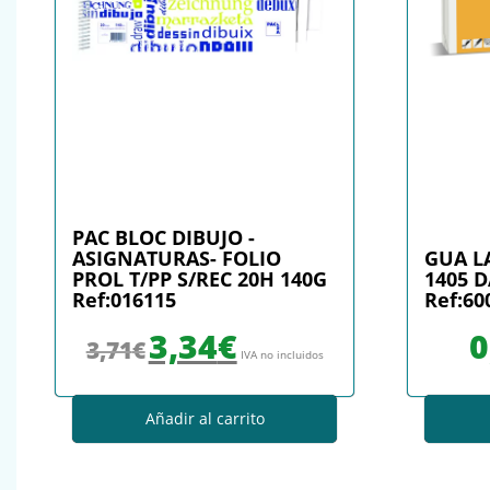
PAC BLOC DIBUJO -
ASIGNATURAS- FOLIO
GUA L
PROL T/PP S/REC 20H 140G
1405 D
Ref:016115
Ref:60
El precio original era: 3,71€.
El precio actual es: 3,34€.
3,34
€
0
3,71
€
IVA no incluidos
Añadir al carrito