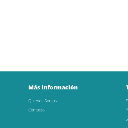
Más información
Quienes Somos
Contacto
P
S