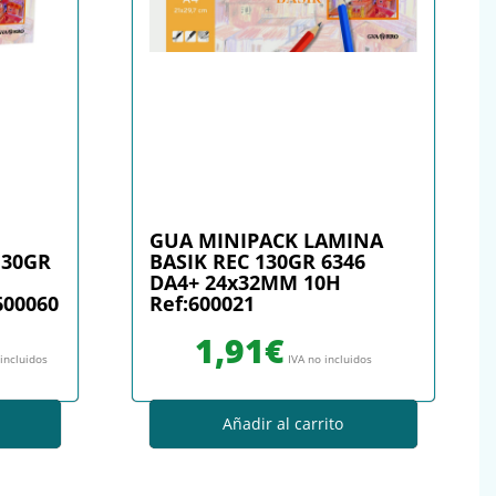
GUA MINIPACK LAMINA
130GR
BASIK REC 130GR 6346
DA4+ 24x32MM 10H
600060
Ref:600021
: 0,37€.
io actual es: 0,33€.
1,91
€
 incluidos
IVA no incluidos
Añadir al carrito