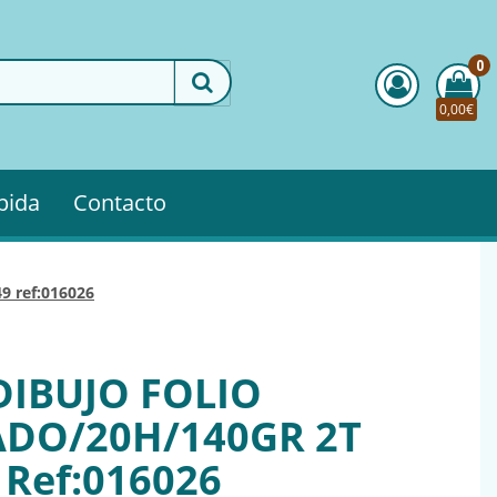
0
0,00€
pida
Contacto
49 ref:016026
DIBUJO FOLIO
DO/20H/140GR 2T
 Ref:016026