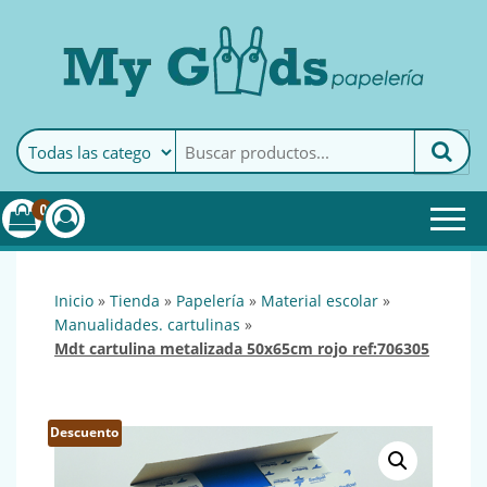
MyGoods · Papelería
My Goods es tu papelería
online de confianza. Podrás
encontrar todo lo necesario
0
para tu empresa.
inicio
»
tienda
»
papelería
»
material escolar
»
manualidades. cartulinas
»
mdt cartulina metalizada 50x65cm rojo ref:706305
Descuento