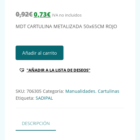
El precio original era: 0,92€.
El precio actual es: 0,73€.
0,92
€
0,73
€
IVA no incluidos
MDT CARTULINA METALIZADA 50x65CM ROJO
MDT CARTULINA METALIZADA 50x65CM ROJO Ref:706305 
Añadir al carrito
"AÑADIR A LA LISTA DE DESEOS"
SKU:
706305
Categoría:
Manualidades. Cartulinas
Etiqueta:
SADIPAL
DESCRIPCIÓN