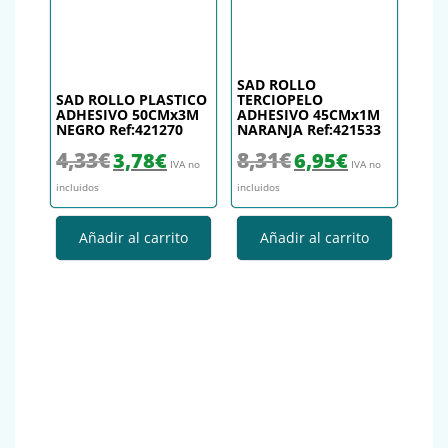
SAD ROLLO
SAD ROLLO PLASTICO
TERCIOPELO
ADHESIVO 50CMx3M
ADHESIVO 45CMx1M
NEGRO Ref:421270
NARANJA Ref:421533
El precio original era: 4,33€.
El precio actual es: 3,78€.
El precio original era: 8,31€.
El precio actual es
4,33
€
8,31
€
3,78
€
6,95
€
IVA no
IVA no
incluidos
incluidos
Añadir al carrito
Añadir al carrito