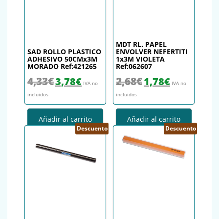
MDT RL. PAPEL
SAD ROLLO PLASTICO
ENVOLVER NEFERTITI
ADHESIVO 50CMx3M
1x3M VIOLETA
MORADO Ref:421265
Ref:062607
El precio original era: 4,33€.
El precio actual es: 3,78€.
El precio original era: 2,68€.
El precio actual es
4,33
€
2,68
€
3,78
€
1,78
€
IVA no
IVA no
incluidos
incluidos
Añadir al carrito
Añadir al carrito
Descuento
Descuento