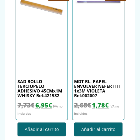
SAD ROLLO
MDT RL. PAPEL
TERCIOPELO
ENVOLVER NEFERTITI
ADHESIVO 45CMx1M
1x3M VIOLETA
WHISKY Ref:421532
Ref:062607
El precio original era: 7,73€.
El precio actual es: 6,95€.
El precio original era: 2,68€.
El precio actual es
7,73
€
2,68
€
6,95
€
1,78
€
IVA no
IVA no
incluidos
incluidos
Añadir al carrito
Añadir al carrito