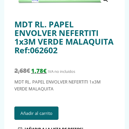
MDT RL. PAPEL
ENVOLVER NEFERTITI
1x3M VERDE MALAQUITA
Ref:062602
El precio original era: 2,68€.
El precio actual es: 1,78€.
2,68
€
1,78
€
IVA no incluidos
MDT RL. PAPEL ENVOLVER NEFERTITI 1x3M
VERDE MALAQUITA
MDT RL. PAPEL ENVOLVER NEFERTITI 1x3M VERDE MALAQU
Añadir al carrito