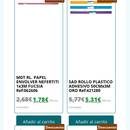
MDT RL. PAPEL
ENVOLVER NEFERTITI
SAD ROLLO PLASTICO
1x3M FUCSIA
ADHESIVO 50CMx3M
Ref:062606
ORO Ref:421280
El precio original era: 2,68€.
El precio actual es: 1,78€.
El precio original era: 5,77€.
El precio actual es
2,68
€
5,77
€
1,78
€
5,31
€
IVA no
IVA no
incluidos
incluidos
Añadir al carrito
Añadir al carrito
Descuento
Descuento