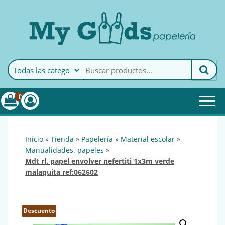
MyGoods · Papelería
My Goods es tu papelería
online de confianza. Podrás
encontrar todo lo necesario
0
para tu empresa.
inicio
»
tienda
»
papelería
»
material escolar
»
manualidades. papeles
»
mdt rl. papel envolver nefertiti 1x3m verde
malaquita ref:062602
Descuento