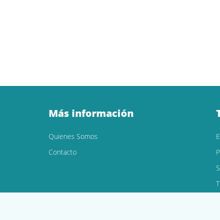
Más información
Quienes Somos
Contacto
P
S
T