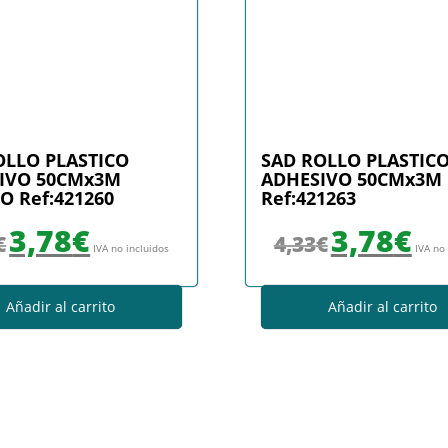
OLLO PLASTICO
SAD ROLLO PLASTIC
IVO 50CMx3M
ADHESIVO 50CMx3M
O Ref:421260
Ref:421263
El precio original era: 4,33€.
El precio actual es: 3,78€.
El precio original era
El prec
3,78
€
3,78
€
€
4,33
€
IVA no incluidos
IVA no
Añadir al carrito
Añadir al carrito