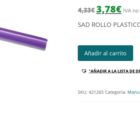
El precio origin
El prec
3,78
€
4,33
€
IVA no 
SAD ROLLO PLASTI
SAD ROLLO PLASTICO ADHES
Añadir al carrito
"AÑADIR A LA LISTA DE D
SKU:
421265
Categoría:
Manua