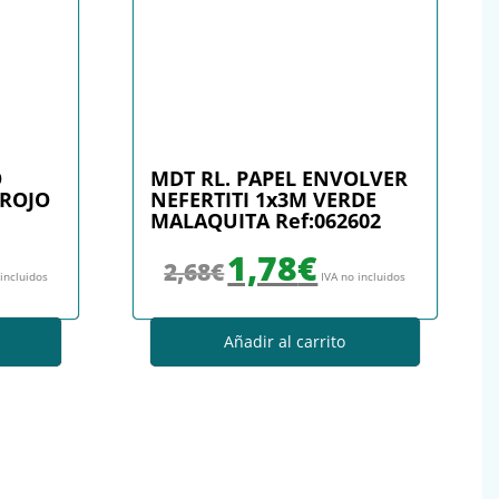
O
MDT RL. PAPEL ENVOLVER
 ROJO
NEFERTITI 1x3M VERDE
MALAQUITA Ref:062602
: 4,33€.
io actual es: 3,78€.
El precio original era: 2,68€.
El precio actual es: 1,78€.
1,78
€
2,68
€
 incluidos
IVA no incluidos
Añadir al carrito