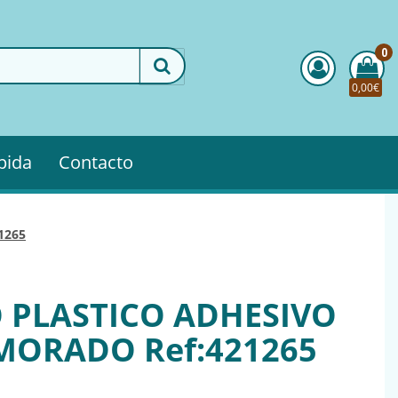
0
0,00€
pida
Contacto
21265
 PLASTICO ADHESIVO
MORADO Ref:421265