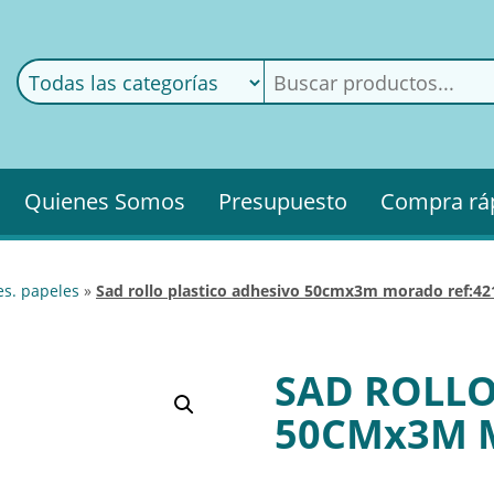
ods
ería
Quienes Somos
Presupuesto
Compra rá
es. papeles
»
sad rollo plastico adhesivo 50cmx3m morado ref:4
SAD ROLLO
50CMx3M 