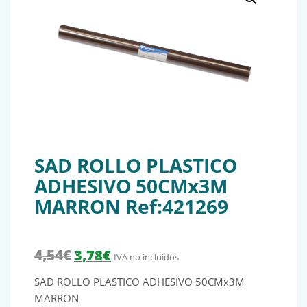
SAD ROLLO PLASTICO
ADHESIVO 50CMx3M
MARRON Ref:421269
El precio original era: 4,54€.
El precio actual es: 3,78€.
4,54
€
3,78
€
IVA no incluidos
SAD ROLLO PLASTICO ADHESIVO 50CMx3M
MARRON