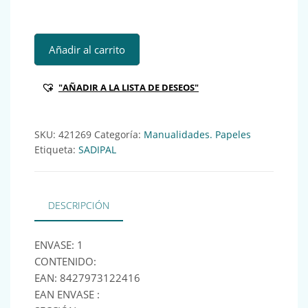
SAD ROLLO PLASTICO ADHESIVO 50CMx3M MARRON Ref:4
Añadir al carrito
"AÑADIR A LA LISTA DE DESEOS"
SKU:
421269
Categoría:
Manualidades. Papeles
Etiqueta:
SADIPAL
DESCRIPCIÓN
ENVASE: 1
CONTENIDO:
EAN: 8427973122416
EAN ENVASE :