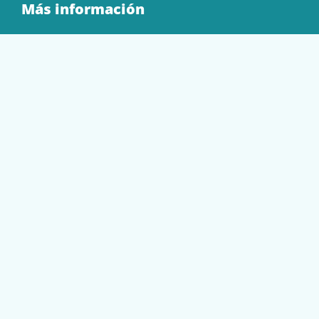
Más información
Quienes Somos
Contacto
Tienda
EQUIPAMIENTO
PAPELERÍA
SOBRES Y BOLSAS
TECNOLOGÍA
TONER Y CARTUCHOS
Mi cuenta