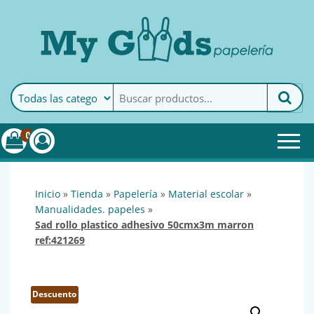
MyGoods · Papelería
My Goods es tu papelería
online de confianza. Podrás
encontrar todo lo necesario
0
para tu empresa.
inicio
»
tienda
»
papelería
»
material escolar
»
manualidades. papeles
»
sad rollo plastico adhesivo 50cmx3m marron
ref:421269
Descuento