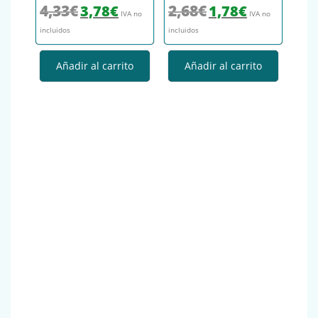
El precio original era: 4,33€.
El precio actual es: 3,78€.
El precio original era: 2,68€.
El precio actual es
4,33
€
2,68
€
3,78
€
1,78
€
IVA no
IVA no
incluidos
incluidos
Añadir al carrito
Añadir al carrito