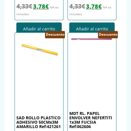
El precio original era: 4,33€.
El precio actual es: 3,78€.
El precio original era: 4,33€.
El precio actual es
4,33
€
4,33
€
3,78
€
3,78
€
IVA no
IVA no
incluidos
incluidos
Añadir al carrito
Añadir al carrito
Descuento
Descuento
MDT RL. PAPEL
SAD ROLLO PLASTICO
ENVOLVER NEFERTITI
ADHESIVO 50CMx3M
1x3M FUCSIA
AMARILLO Ref:421261
Ref:062606