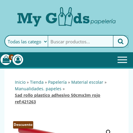
MyGoods · Papelería
My Goods es tu papelería
online de confianza. Podrás
encontrar todo lo necesario
0
para tu empresa.
inicio
»
tienda
»
papelería
»
material escolar
»
manualidades. papeles
»
sad rollo plastico adhesivo 50cmx3m rojo
ref:421263
Descuento