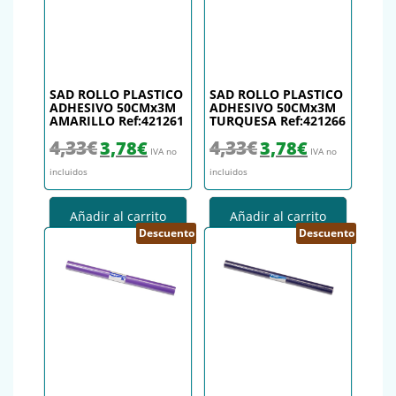
SAD ROLLO PLASTICO
SAD ROLLO PLASTICO
ADHESIVO 50CMx3M
ADHESIVO 50CMx3M
AMARILLO Ref:421261
TURQUESA Ref:421266
El precio original era: 4,33€.
El precio actual es: 3,78€.
El precio original era: 4,33€.
El precio actual es
4,33
€
4,33
€
3,78
€
3,78
€
IVA no
IVA no
incluidos
incluidos
Añadir al carrito
Añadir al carrito
Descuento
Descuento