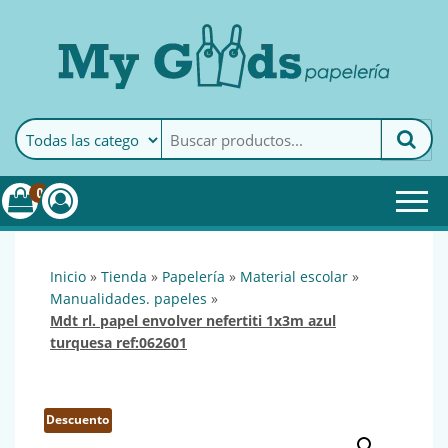
MyGoods · Papelería
My Goods es tu papelería
online de confianza. Podrás
encontrar todo lo necesario
0
para tu empresa.
inicio
»
tienda
»
papelería
»
material escolar
»
manualidades. papeles
»
mdt rl. papel envolver nefertiti 1x3m azul
turquesa ref:062601
Descuento