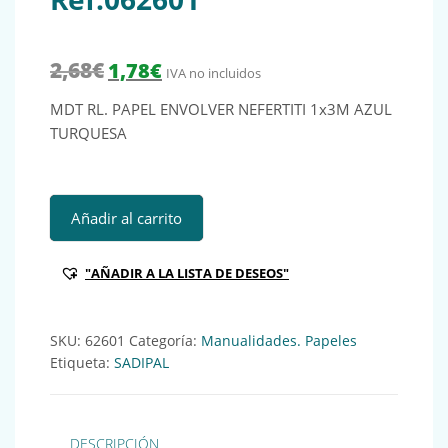
El precio original era: 2,68€.
El precio actual es: 1,78€.
2,68
€
1,78
€
IVA no incluidos
MDT RL. PAPEL ENVOLVER NEFERTITI 1x3M AZUL
TURQUESA
MDT RL. PAPEL ENVOLVER NEFERTITI 1x3M AZUL TURQUES
Añadir al carrito
"AÑADIR A LA LISTA DE DESEOS"
SKU:
62601
Categoría:
Manualidades. Papeles
Etiqueta:
SADIPAL
DESCRIPCIÓN