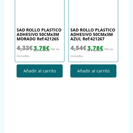
SAD ROLLO PLASTICO
SAD ROLLO PLASTICO
ADHESIVO 50CMx3M
ADHESIVO 50CMx3M
MORADO Ref:421265
AZUL Ref:421267
El precio original era: 4,33€.
El precio actual es: 3,78€.
El precio original era: 4,54€.
El precio actual es
4,33
€
4,54
€
3,78
€
3,78
€
IVA no
IVA no
incluidos
incluidos
Añadir al carrito
Añadir al carrito