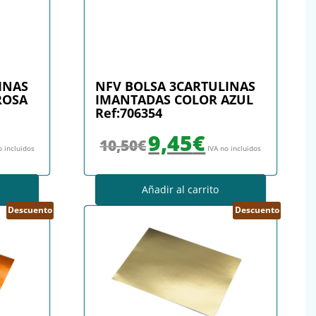
INAS
NFV BOLSA 3CARTULINAS
ROSA
IMANTADAS COLOR AZUL
Ref:706354
a: 10,50€.
ecio actual es: 9,45€.
El precio original era: 10,50€.
El precio actual es: 9,45€.
9,45
€
10,50
€
o incluidos
IVA no incluidos
Añadir al carrito
Descuento
Descuento