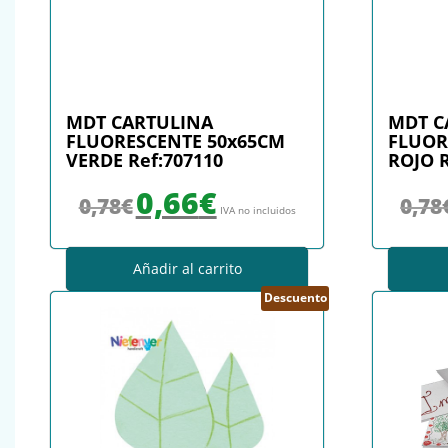
MDT CARTULINA
MDT C
FLUORESCENTE 50x65CM
FLUOR
VERDE Ref:707110
ROJO R
El precio original era: 0,78€.
El precio actual es: 0,66€.
0,66
€
0,78
€
0,78
IVA no incluidos
Añadir al carrito
Descuento