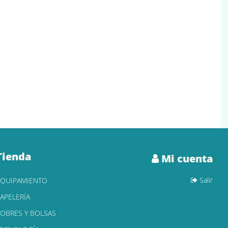
Tienda
Mi cuenta
Salir
EQUIPAMIENTO
APELERÍA
OBRES Y BOLSAS