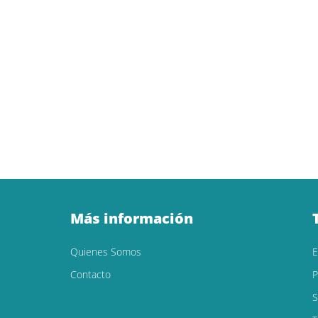
Más información
Quienes Somos
Contacto
P
S