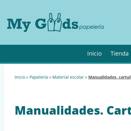
MyGo
My
Goods es
·
tu
Papel
papelería
online de
confianza.
Podrás
Inicio
Tienda
encontrar
todo lo
necesario
para tu
inicio
»
papelería
»
material escolar
»
manualidades. cartul
empresa.
Manualidades. Cart