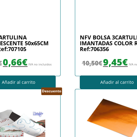
ARTULINA
NFV BOLSA 3CARTUL
ESCENTE 50x65CM
IMANTADAS COLOR 
ef:707105
Ref:706356
El precio original era: 0,78€.
El precio actual es: 0,66€.
El precio original er
El pr
0,66
€
9,45
€
€
10,50
€
IVA no incluidos
IVA n
Añadir al carrito
Añadir al carrito
Descuento