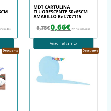
MDT CARTULINA
5CM
FLUORESCENTE 50x65CM
AMARILLO Ref:707115
: 0,78€.
io actual es: 0,66€.
El precio original era: 0,78€.
El precio actual es: 0,66€.
0,66
€
0,78
€
 incluidos
IVA no incluidos
Añadir al carrito
Descuento
Descuento