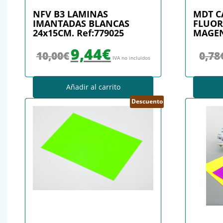
NFV B3 LAMINAS
MDT C
IMANTADAS BLANCAS
FLUOR
24x15CM. Ref:779025
MAGEN
El precio original era: 10,00€.
El precio actual es: 9,44€.
9,44
€
10,00
€
0,78
IVA no incluidos
Añadir al carrito
Descuento