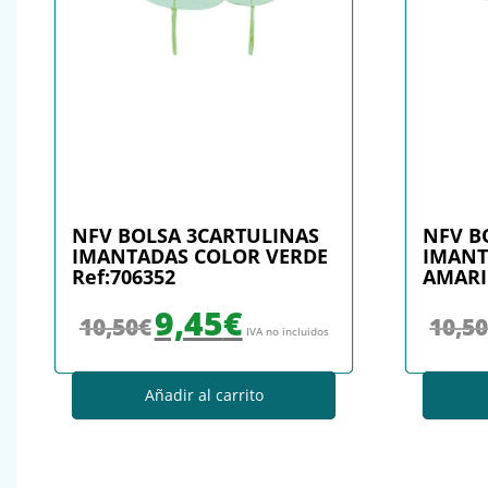
NFV BOLSA 3CARTULINAS
NFV B
IMANTADAS COLOR VERDE
IMANT
Ref:706352
AMARI
El precio original era: 10,50€.
El precio actual es: 9,45€.
9,45
€
10,50
€
10,5
IVA no incluidos
Añadir al carrito