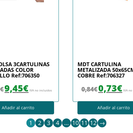
OLSA 3CARTULINAS
MDT CARTULINA
ADAS COLOR
METALIZADA 50x65C
LLO Ref:706350
COBRE Ref:706327
El precio original era: 10,50€.
El precio actual es: 9,45€.
El precio original era
El prec
9,45
€
0,73
€
0
€
0,84
€
IVA no incluidos
IVA no
Añadir al carrito
Añadir al carrito
1
2
3
4
…
10
11
12
→