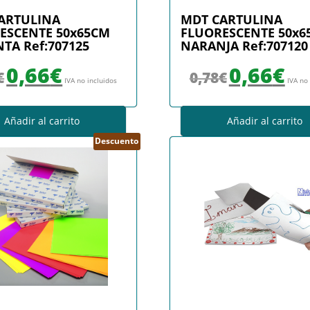
ARTULINA
MDT CARTULINA
ESCENTE 50x65CM
FLUORESCENTE 50x6
TA Ref:707125
NARANJA Ref:707120
El precio original era: 0,78€.
El precio actual es: 0,66€.
El precio original era
El prec
0,66
€
0,66
€
€
0,78
€
IVA no incluidos
IVA no
Añadir al carrito
Añadir al carrito
Descuento