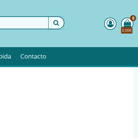
0
0,00€
pida
Contacto