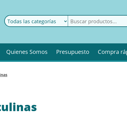
ods
ería
Quienes Somos
Presupuesto
Compra rá
inas
ulinas