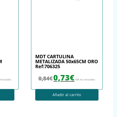
MDT CARTULINA
M
METALIZADA 50x65CM ORO
Ref:706325
: 0,84€.
io actual es: 0,73€.
El precio original era: 0,84€.
El precio actual es: 0,73€.
0,73
€
0,84
€
 incluidos
IVA no incluidos
Añadir al carrito