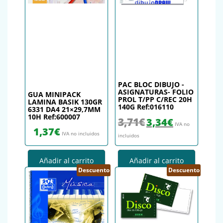
PAC BLOC DIBUJO -
ASIGNATURAS- FOLIO
GUA MINIPACK
PROL T/PP C/REC 20H
LAMINA BASIK 130GR
140G Ref:016110
6331 DA4 21×29,7MM
10H Ref:600007
El precio original era: 3,71€.
El precio actual es
3,71
€
3,34
€
IVA no
1,37
€
IVA no incluidos
incluidos
Añadir al carrito
Añadir al carrito
Descuento
Descuento