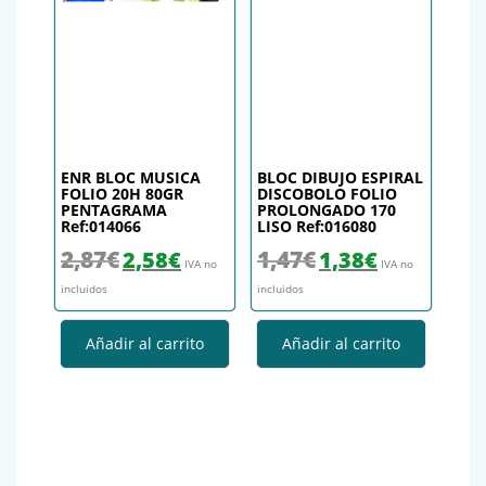
ENR BLOC MUSICA
BLOC DIBUJO ESPIRAL
FOLIO 20H 80GR
DISCOBOLO FOLIO
PENTAGRAMA
PROLONGADO 170
Ref:014066
LISO Ref:016080
El precio original era: 2,87€.
El precio actual es: 2,58€.
El precio original era: 1,47€.
El precio actual es
2,87
€
1,47
€
2,58
€
1,38
€
IVA no
IVA no
incluidos
incluidos
Añadir al carrito
Añadir al carrito