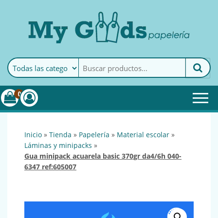
MyGoods · Papelería
My Goods es tu papelería
online de confianza. Podrás
encontrar todo lo necesario
0
para tu empresa.
inicio
»
tienda
»
papelería
»
material escolar
»
láminas y minipacks
»
gua minipack acuarela basic 370gr da4/6h 040-
6347 ref:605007