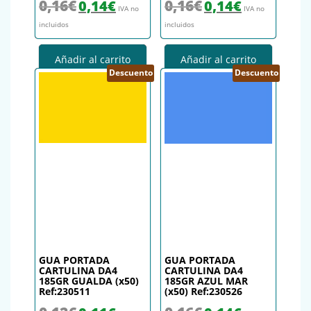
El precio original era: 0,16€.
El precio actual es: 0,14€.
El precio original era: 0,16€.
El precio actual es
0,16
€
0,16
€
0,14
€
0,14
€
IVA no
IVA no
incluidos
incluidos
Añadir al carrito
Añadir al carrito
Descuento
Descuento
GUA PORTADA
GUA PORTADA
CARTULINA DA4
CARTULINA DA4
185GR GUALDA (x50)
185GR AZUL MAR
Ref:230511
(x50) Ref:230526
El precio original era: 0,12€.
El precio actual es: 0,11€.
El precio original era: 0,16€.
El precio actual es