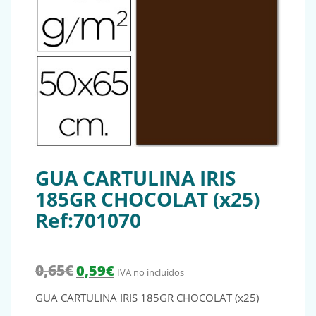
GUA CARTULINA IRIS
185GR CHOCOLAT (x25)
Ref:701070
El precio original era: 0,65€.
El precio actual es: 0,59€.
0,65
€
0,59
€
IVA no incluidos
GUA CARTULINA IRIS 185GR CHOCOLAT (x25)