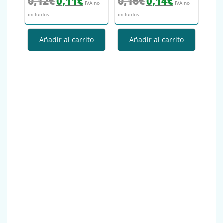
0,12
€
0,16
€
0,11
€
0,14
€
IVA no
IVA no
incluidos
incluidos
Añadir al carrito
Añadir al carrito