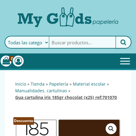
MyGoods · Papelería
My Goods es tu papelería
online de confianza. Podrás
encontrar todo lo necesario
0
para tu empresa.
inicio
»
tienda
»
papelería
»
material escolar
»
manualidades. cartulinas
»
gua cartulina iris 185gr chocolat (x25) ref:701070
Descuento