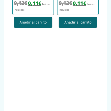
El precio original era: 0,12€.
El precio actual es: 0,11€.
El precio original era: 0,12€.
El precio actual es
0,12
€
0,12
€
0,11
€
0,11
€
IVA no
IVA no
incluidos
incluidos
Añadir al carrito
Añadir al carrito