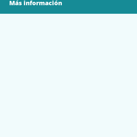
Más información
Quienes Somos
Contacto
Tienda
EQUIPAMIENTO
PAPELERÍA
SOBRES Y BOLSAS
TECNOLOGÍA
TONER Y CARTUCHOS
Mi cuenta