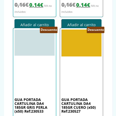
El precio original era: 0,16€.
El precio actual es: 0,14€.
El precio original era: 0,16€.
El precio actual es
0,16
€
0,16
€
0,14
€
0,14
€
IVA no
IVA no
incluidos
incluidos
Añadir al carrito
Añadir al carrito
Descuento
Descuento
GUA PORTADA
GUA PORTADA
CARTULINA DA4
CARTULINA DA4
185GR GRIS PERLA
185GR CUERO (x50)
(x50) Ref:230533
Ref:230527