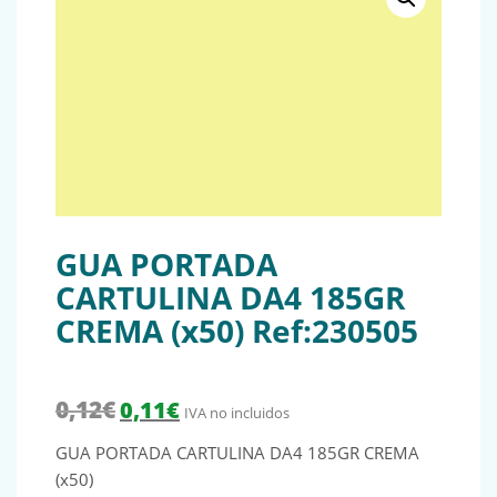
GUA PORTADA
CARTULINA DA4 185GR
CREMA (x50) Ref:230505
El precio original era: 0,12€.
El precio actual es: 0,11€.
0,12
€
0,11
€
IVA no incluidos
GUA PORTADA CARTULINA DA4 185GR CREMA
(x50)