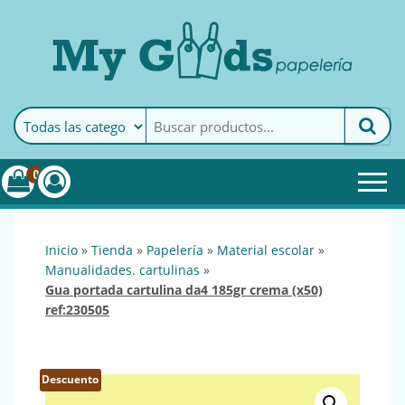
MyGoods · Papelería
My Goods es tu papelería
online de confianza. Podrás
encontrar todo lo necesario
0
para tu empresa.
inicio
»
tienda
»
papelería
»
material escolar
»
manualidades. cartulinas
»
gua portada cartulina da4 185gr crema (x50)
ref:230505
Descuento