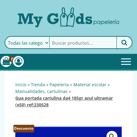
MyGoods · Papelería
My Goods es tu papelería
online de confianza. Podrás
encontrar todo lo necesario
0
para tu empresa.
inicio
»
tienda
»
papelería
»
material escolar
»
manualidades. cartulinas
»
gua portada cartulina da4 185gr azul ultramar
(x50) ref:230528
Descuento