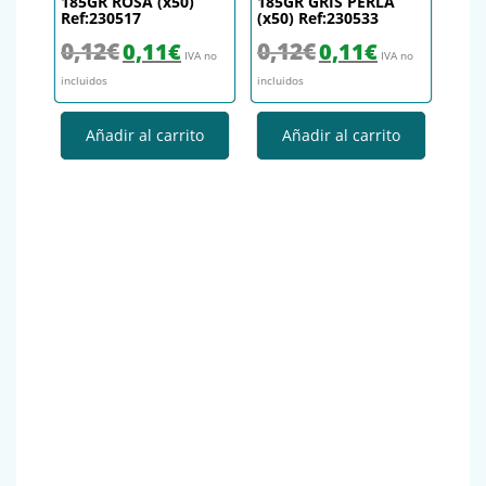
185GR ROSA (x50)
185GR GRIS PERLA
Ref:230517
(x50) Ref:230533
El precio original era: 0,12€.
El precio actual es: 0,11€.
El precio original era: 0,12€.
El precio actual es
0,12
€
0,12
€
0,11
€
0,11
€
IVA no
IVA no
incluidos
incluidos
Añadir al carrito
Añadir al carrito