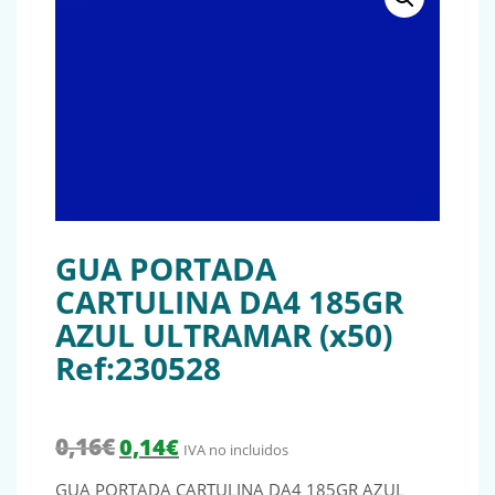
GUA PORTADA
CARTULINA DA4 185GR
AZUL ULTRAMAR (x50)
Ref:230528
El precio original era: 0,16€.
El precio actual es: 0,14€.
0,16
€
0,14
€
IVA no incluidos
GUA PORTADA CARTULINA DA4 185GR AZUL