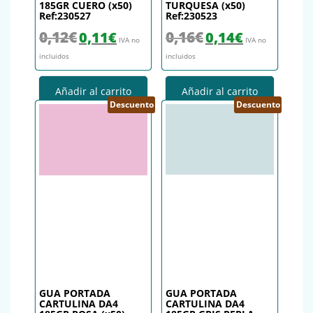
185GR CUERO (x50)
TURQUESA (x50)
Ref:230527
Ref:230523
El precio original era: 0,12€.
El precio actual es: 0,11€.
El precio original era: 0,16€.
El precio actual es
0,12
€
0,16
€
0,11
€
0,14
€
IVA no
IVA no
incluidos
incluidos
Añadir al carrito
Añadir al carrito
Descuento
Descuento
GUA PORTADA
GUA PORTADA
CARTULINA DA4
CARTULINA DA4