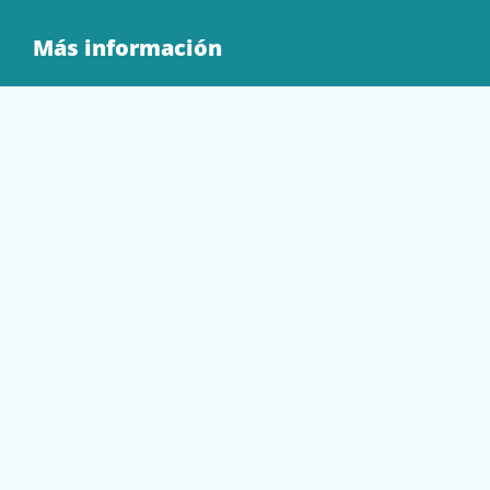
Más información
Quienes Somos
Contacto
Tienda
EQUIPAMIENTO
PAPELERÍA
SOBRES Y BOLSAS
TECNOLOGÍA
TONER Y CARTUCHOS