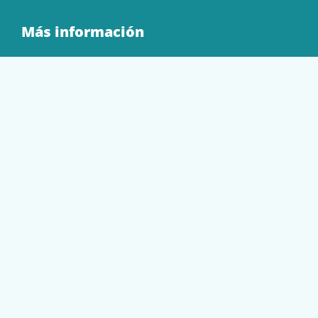
Más información
Quienes Somos
Contacto
Tienda
EQUIPAMIENTO
PAPELERÍA
SOBRES Y BOLSAS
TECNOLOGÍA
TONER Y CARTUCHOS