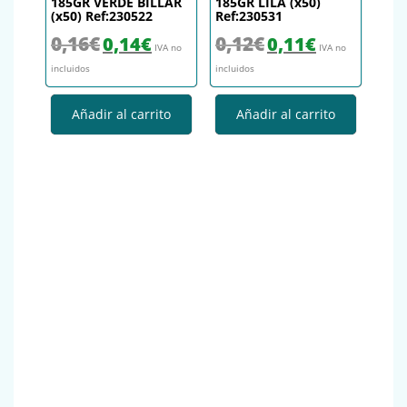
185GR VERDE BILLAR
185GR LILA (x50)
(x50) Ref:230522
Ref:230531
El precio original era: 0,16€.
El precio actual es: 0,14€.
El precio original era: 0,12€.
El precio actual es
0,16
€
0,12
€
0,14
€
0,11
€
IVA no
IVA no
incluidos
incluidos
Añadir al carrito
Añadir al carrito