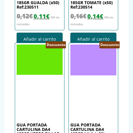
185GR GUALDA (x50)
185GR TOMATE (x50)
Ref:230511
Ref:230514
El precio original era: 0,12€.
El precio actual es: 0,11€.
El precio original era: 0,16€.
El precio actual es
0,12
€
0,16
€
0,11
€
0,14
€
IVA no
IVA no
incluidos
incluidos
Añadir al carrito
Añadir al carrito
Descuento
Descuento
GUA PORTADA
GUA PORTADA
CARTULINA DA4
CARTULINA DA4