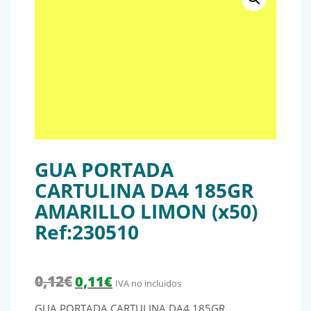
GUA PORTADA
CARTULINA DA4 185GR
AMARILLO LIMON (x50)
Ref:230510
El precio original era: 0,12€.
El precio actual es: 0,11€.
0,12
€
0,11
€
IVA no incluidos
GUA PORTADA CARTULINA DA4 185GR