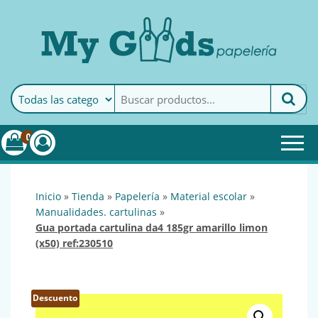
MyGoods · Papelería
My Goods es tu papelería
online de confianza. Podrás
encontrar todo lo necesario
0
para tu empresa.
inicio
»
tienda
»
papelería
»
material escolar
»
manualidades. cartulinas
»
gua portada cartulina da4 185gr amarillo limon
(x50) ref:230510
Descuento