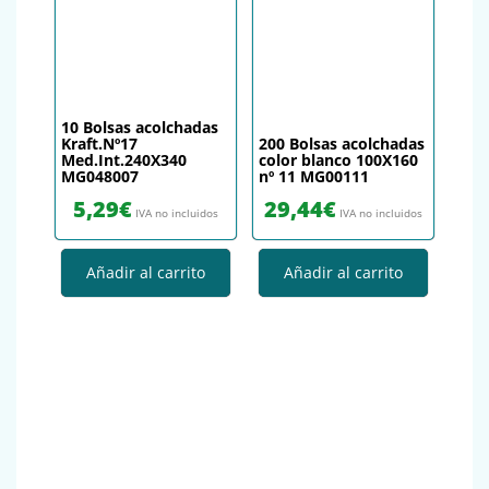
10 Bolsas acolchadas
Kraft.Nº17
200 Bolsas acolchadas
Med.Int.240X340
color blanco 100X160
MG048007
nº 11 MG00111
5,29
€
29,44
€
IVA no incluidos
IVA no incluidos
Añadir al carrito
Añadir al carrito