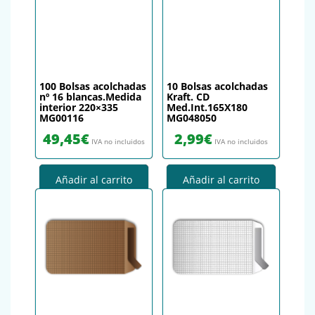
100 Bolsas acolchadas
10 Bolsas acolchadas
nº 16 blancas.Medida
Kraft. CD
interior 220×335
Med.Int.165X180
MG00116
MG048050
49,45
€
2,99
€
IVA no incluidos
IVA no incluidos
Añadir al carrito
Añadir al carrito