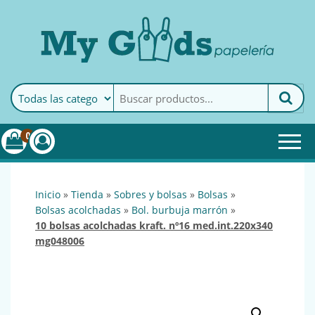
MyGoods · Papelería
My Goods es tu papelería
online de confianza. Podrás
encontrar todo lo necesario
0
para tu empresa.
inicio
»
tienda
»
sobres y bolsas
»
bolsas
»
bolsas acolchadas
»
bol. burbuja marrón
»
10 bolsas acolchadas kraft. nº16 med.int.220x340
mg048006