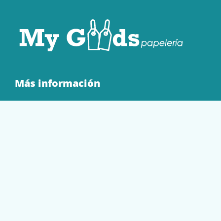
Más información
Quienes Somos
Contacto
Tienda
EQUIPAMIENTO
PAPELERÍA
SOBRES Y BOLSAS