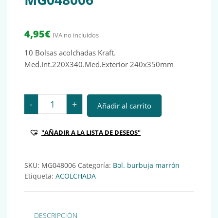
4,95
€
IVA no incluidos
10 Bolsas acolchadas Kraft.
Med.Int.220X340.Med.Exterior 240x350mm
10 Bolsas acolchadas Kraft. Nº16 Med.Int.220X340 MG
-
+
Añadir al carrito
"AÑADIR A LA LISTA DE DESEOS"
SKU:
MG048006
Categoría:
Bol. burbuja marrón
Etiqueta:
ACOLCHADA
DESCRIPCIÓN