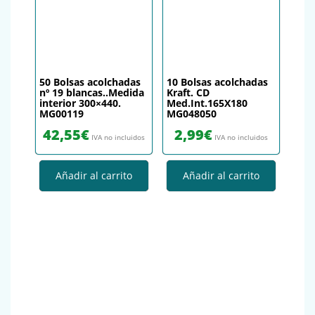
50 Bolsas acolchadas
10 Bolsas acolchadas
nº 19 blancas..Medida
Kraft. CD
interior 300×440.
Med.Int.165X180
MG00119
MG048050
42,55
€
2,99
€
IVA no incluidos
IVA no incluidos
Añadir al carrito
Añadir al carrito