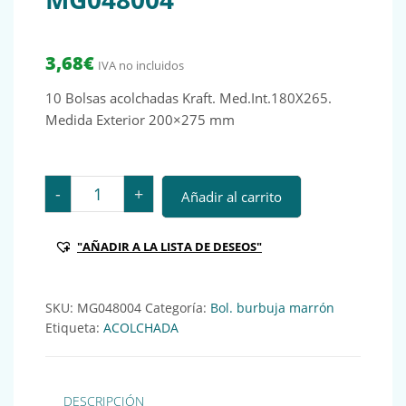
3,68
€
IVA no incluidos
10 Bolsas acolchadas Kraft. Med.Int.180X265.
Medida Exterior 200×275 mm
10 Bolsas acolchadas Kraft. nº14 Med.Int.180X265 MG
-
+
Añadir al carrito
"AÑADIR A LA LISTA DE DESEOS"
SKU:
MG048004
Categoría:
Bol. burbuja marrón
Etiqueta:
ACOLCHADA
DESCRIPCIÓN