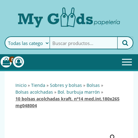
MyGoods · Papelería
My Goods es tu papelería
online de confianza. Podrás
encontrar todo lo necesario
0
para tu empresa.
inicio
»
tienda
»
sobres y bolsas
»
bolsas
»
bolsas acolchadas
»
bol. burbuja marrón
»
10 bolsas acolchadas kraft. nº14 med.int.180x265
mg048004