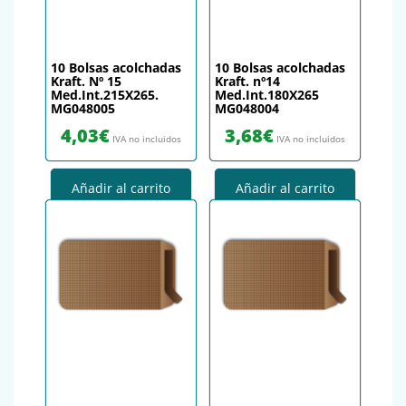
10 Bolsas acolchadas
10 Bolsas acolchadas
Kraft. Nº 15
Kraft. nº14
Med.Int.215X265.
Med.Int.180X265
MG048005
MG048004
4,03
€
3,68
€
IVA no incluidos
IVA no incluidos
Añadir al carrito
Añadir al carrito