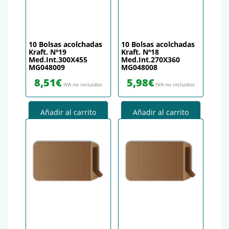
10 Bolsas acolchadas
10 Bolsas acolchadas
Kraft. Nº19
Kraft. Nº18
Med.Int.300X455
Med.Int.270X360
MG048009
MG048008
8,51
€
5,98
€
IVA no incluidos
IVA no incluidos
Añadir al carrito
Añadir al carrito