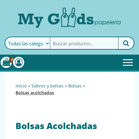
MyGoods · Papelería
My Goods es tu papelería
online de confianza. Podrás
encontrar todo lo necesario
0
para tu empresa.
inicio
»
sobres y bolsas
»
bolsas
»
bolsas acolchadas
Bolsas Acolchadas