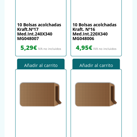
10 Bolsas acolchadas
10 Bolsas acolchadas
Kraft.Nº17
Kraft. Nº16
Med.Int.240X340
Med.Int.220X340
MG048007
MG048006
5,29
€
4,95
€
IVA no incluidos
IVA no incluidos
Añadir al carrito
Añadir al carrito