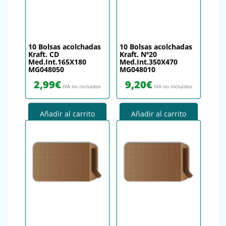
10 Bolsas acolchadas
10 Bolsas acolchadas
Kraft. CD
Kraft. Nº20
Med.Int.165X180
Med.Int.350X470
MG048050
MG048010
2,99
€
9,20
€
IVA no incluidos
IVA no incluidos
Añadir al carrito
Añadir al carrito