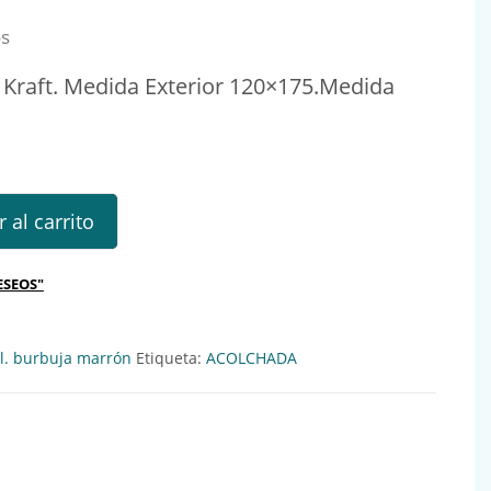
os
 Kraft. Medida Exterior 120×175.Medida
aft. Nº11 Med.Int.100x165 MG048001 cantidad
 al carrito
ESEOS"
l. burbuja marrón
Etiqueta:
ACOLCHADA