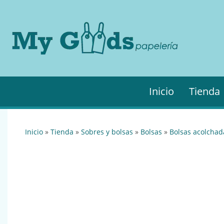
MyGo
My
Goods es
·
tu
Papel
papelería
online de
confianza.
Podrás
Inicio
Tienda
encontrar
todo lo
necesario
para tu
inicio
»
tienda
»
sobres y bolsas
»
bolsas
»
bolsas acolchad
empresa.