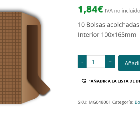
1,84
€
IVA no incluid
10 Bolsas acolchadas
Interior 100x165mm
10 Bolsas acolchadas Kr
-
+
Añadir
"AÑADIR A LA LISTA DE D
SKU:
MG048001
Categoría:
Bo