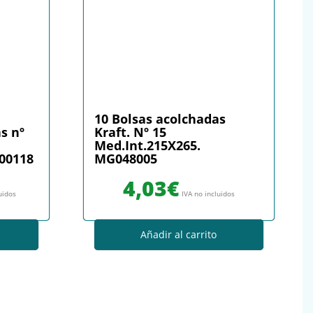
10 Bolsas acolchadas
s nº
Kraft. Nº 15
Med.Int.215X265.
G00118
MG048005
4,03
€
uidos
IVA no incluidos
Añadir al carrito