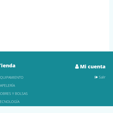
Tienda
Mi cuenta
Salir
EQUIPAMIENTO
APELERÍA
OBRES Y BOLSAS
TECNOLOGÍA
ONER Y CARTUCHOS