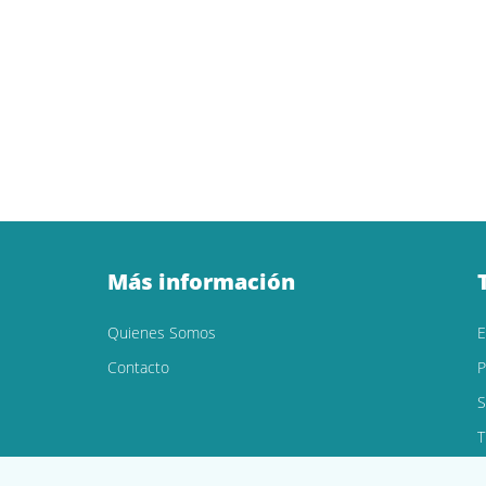
Más información
Quienes Somos
Contacto
P
S
T