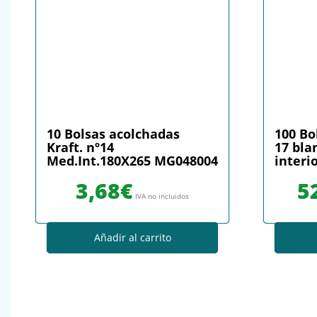
10 Bolsas acolchadas
100 Bo
Kraft. nº14
17 bla
Med.Int.180X265 MG048004
interi
3,68
€
5
IVA no incluidos
Añadir al carrito