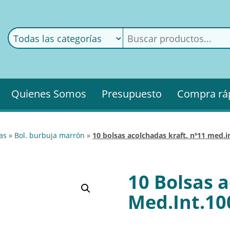
ods
ería
Quienes Somos
Presupuesto
Compra rá
as
»
bol. burbuja marrón
»
10 bolsas acolchadas kraft. nº11 med
10 Bolsas 
Med.Int.1