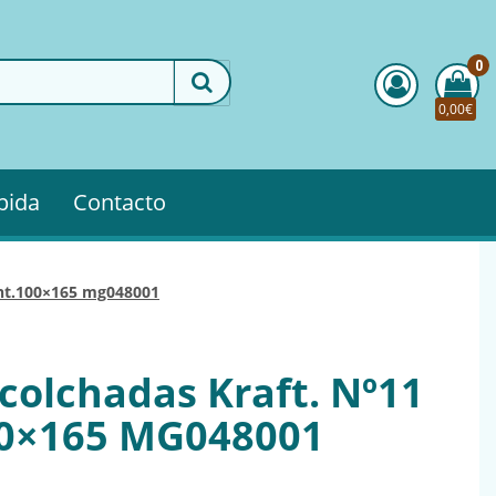
0
0,00€
pida
Contacto
.int.100×165 mg048001
acolchadas Kraft. Nº11
00×165 MG048001