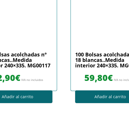
lsas acolchadas nº
100 Bolsas acolchada
ncas..Medida
18 blancas..Medida
or 240×335. MG00117
interior 240×335. M
2,90
€
59,80
€
IVA no incluidos
IVA no incl
Añadir al carrito
Añadir al carrito