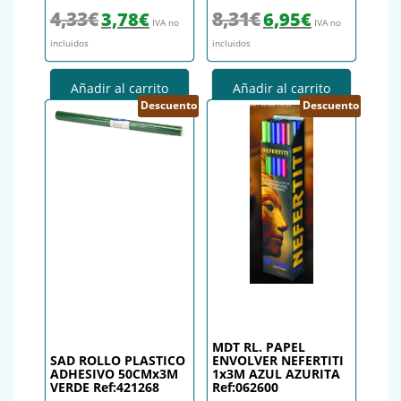
El precio original era: 4,33€.
El precio actual es: 3,78€.
El precio original era: 8,31€.
El precio actual es
4,33
€
8,31
€
3,78
€
6,95
€
IVA no
IVA no
incluidos
incluidos
Añadir al carrito
Añadir al carrito
Descuento
Descuento
MDT RL. PAPEL
SAD ROLLO PLASTICO
ENVOLVER NEFERTITI
ADHESIVO 50CMx3M
1x3M AZUL AZURITA
VERDE Ref:421268
Ref:062600