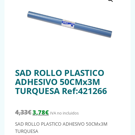
SAD ROLLO PLASTICO
ADHESIVO 50CMx3M
TURQUESA Ref:421266
El precio original era: 4,33€.
El precio actual es: 3,78€.
4,33
€
3,78
€
IVA no incluidos
SAD ROLLO PLASTICO ADHESIVO 50CMx3M
TURQUESA