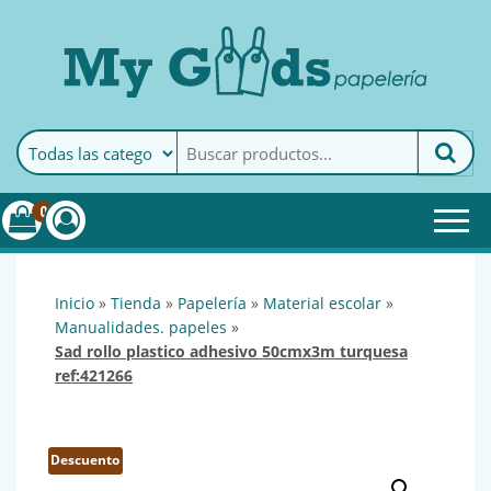
MyGoods · Papelería
My Goods es tu papelería
online de confianza. Podrás
encontrar todo lo necesario
0
para tu empresa.
inicio
»
tienda
»
papelería
»
material escolar
»
manualidades. papeles
»
sad rollo plastico adhesivo 50cmx3m turquesa
ref:421266
Descuento