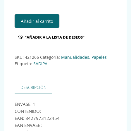
SAD ROLLO PLASTICO ADHESIVO 50CMx3M TURQUESA Ref:
Añadir al carrito
"AÑADIR A LA LISTA DE DESEOS"
SKU:
421266
Categoría:
Manualidades. Papeles
Etiqueta:
SADIPAL
DESCRIPCIÓN
ENVASE: 1
CONTENIDO:
EAN: 8427973122454
EAN ENVASE :