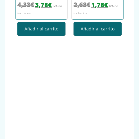
El precio original era: 4,33€.
El precio actual es: 3,78€.
El precio original era: 2,68€.
El precio actual es
4,33
€
2,68
€
3,78
€
1,78
€
IVA no
IVA no
incluidos
incluidos
Añadir al carrito
Añadir al carrito