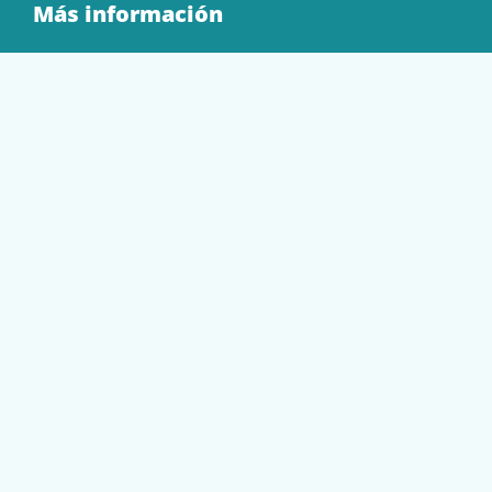
Más información
Quienes Somos
Contacto
Tienda
EQUIPAMIENTO
PAPELERÍA
SOBRES Y BOLSAS
TECNOLOGÍA
TONER Y CARTUCHOS
Mi cuenta