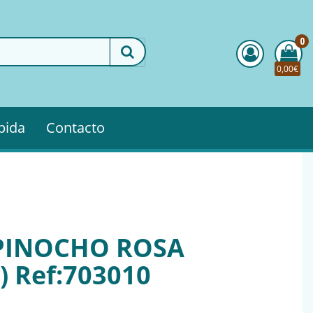
0
0,00€
pida
Contacto
 PINOCHO ROSA
) Ref:703010