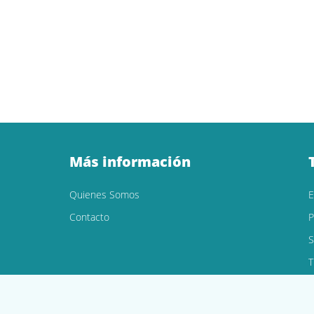
Más información
Quienes Somos
Contacto
P
S
T