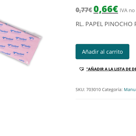
El precio origin
El prec
0,66
€
0,77
€
IVA no 
RL. PAPEL PINOCHO 
RL. PAPEL PINOCHO ROSA PAL
Añadir al carrito
"AÑADIR A LA LISTA DE D
SKU:
703010
Categoría:
Manua