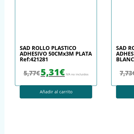
SAD ROLLO PLASTICO
SAD R
ADHESIVO 50CMx3M PLATA
ADHES
Ref:421281
BLANC
El precio original era: 5,77€.
El precio actual es: 5,31€.
5,31
€
5,77
€
7,73
IVA no incluidos
Añadir al carrito