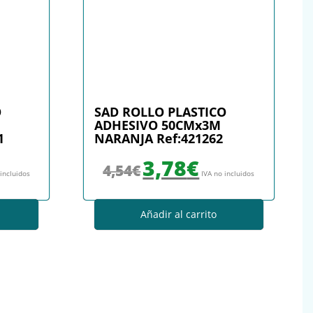
O
SAD ROLLO PLASTICO
ADHESIVO 50CMx3M
1
NARANJA Ref:421262
: 4,33€.
io actual es: 3,78€.
El precio original era: 4,54€.
El precio actual es: 3,78€.
3,78
€
4,54
€
 incluidos
IVA no incluidos
Añadir al carrito