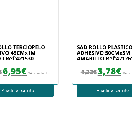
OLLO TERCIOPELO
SAD ROLLO PLASTIC
IVO 45CMx1M
ADHESIVO 50CMx3M
O Ref:421530
AMARILLO Ref:42126
El precio original era: 7,73€.
El precio actual es: 6,95€.
El precio original era
El prec
6,95
€
3,78
€
€
4,33
€
IVA no incluidos
IVA no
Añadir al carrito
Añadir al carrito