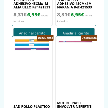
ADHESIVO 45CMx1M
ADHESIVO 45CMx1M
AMARILLO Ref:421531
NARANJA Ref:421533
El precio original era: 8,31€.
El precio actual es: 6,95€.
El precio original era: 8,31€.
El precio actual es
8,31
€
8,31
€
6,95
€
6,95
€
IVA no
IVA no
incluidos
incluidos
Añadir al carrito
Añadir al carrito
Descuento
Descuento
MDT RL. PAPEL
SAD ROLLO PLASTICO
ENVOLVER NEFERTITI