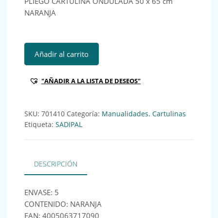
PLIEGO CARTULINA ONDULADA 50 x 65 cm
NARANJA
PLIEGO CARTULINA ONDULADA 50 x 65 cm NARANJA Ref:7
Añadir al carrito
"AÑADIR A LA LISTA DE DESEOS"
SKU:
701410
Categoría:
Manualidades. Cartulinas
Etiqueta:
SADIPAL
DESCRIPCIÓN
ENVASE: 5
CONTENIDO: NARANJA
EAN: 4005063717090