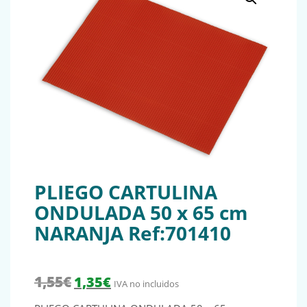
PLIEGO CARTULINA
ONDULADA 50 x 65 cm
NARANJA Ref:701410
El precio original era: 1,55€.
El precio actual es: 1,35€.
1,55
€
1,35
€
IVA no incluidos