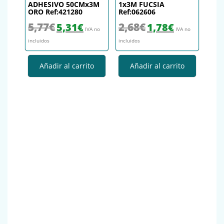
ADHESIVO 50CMx3M
1x3M FUCSIA
ORO Ref:421280
Ref:062606
El precio original era: 5,77€.
El precio actual es: 5,31€.
El precio original era: 2,68€.
El precio actual es
5,77
€
2,68
€
5,31
€
1,78
€
IVA no
IVA no
incluidos
incluidos
Añadir al carrito
Añadir al carrito