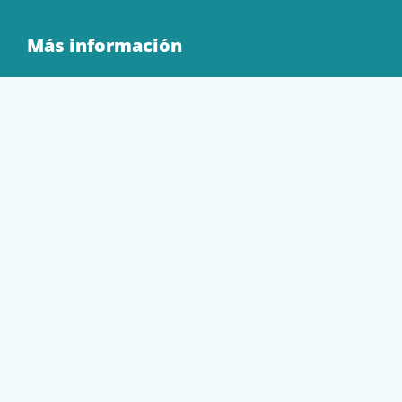
Más información
Quienes Somos
Contacto
Tienda
EQUIPAMIENTO
PAPELERÍA
SOBRES Y BOLSAS
TECNOLOGÍA
TONER Y CARTUCHOS