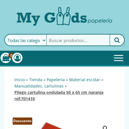
MyGoods · Papelería
My Goods es tu papelería
online de confianza. Podrás
encontrar todo lo necesario
0
para tu empresa.
inicio
»
tienda
»
papelería
»
material escolar
»
manualidades. cartulinas
»
pliego cartulina ondulada 50 x 65 cm naranja
ref:701410
Descuento