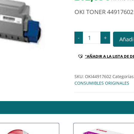
OKI TONER 4491760
OKI TONER 44917602 NE
-
+
Añadir
"AÑADIR A LA LISTA DE D
SKU:
OKI44917602
Categorías
CONSUMIBLES ORIGINALES