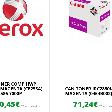
ONER COMP HWP
 MAGENTA (CE253A)
CAN TONER IRC2880I
586 7000P
MAGENTA (0454B002
0,45
€
71,24
€
IVA no incluidos
IVA no incl