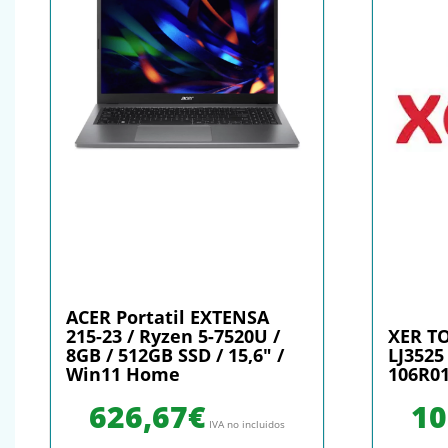
ACER Portatil EXTENSA
215-23 / Ryzen 5-7520U /
XER T
8GB / 512GB SSD / 15,6″ /
LJ3525
Win11 Home
106R01
626,67
€
10
IVA no incluidos