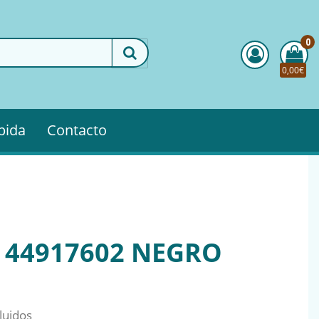
0
0,00€
pida
Contacto
 44917602 NEGRO
luidos