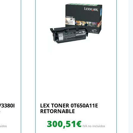
/3380I
LEX TONER 0T650A11E
)
RETORNABLE
300,51
€
uidos
IVA no incluidos