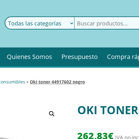
ods
ería
Quienes Somos
Presupuesto
Compra rá
 consumibles
»
oki toner 44917602 negro
OKI TONER
262,83
€
IVA no inc