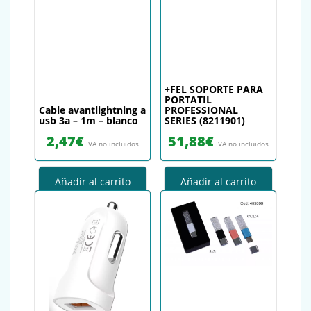
+FEL SOPORTE PARA
PORTATIL
Cable avantlightning a
PROFESSIONAL
usb 3a – 1m – blanco
SERIES (8211901)
2,47
€
51,88
€
IVA no incluidos
IVA no incluidos
Añadir al carrito
Añadir al carrito