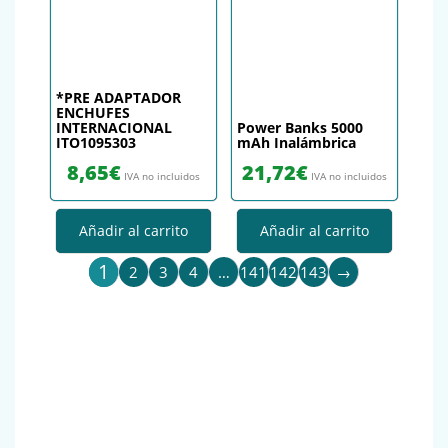
*PRE ADAPTADOR
ENCHUFES
INTERNACIONAL
Power Banks 5000
ITO1095303
mAh Inalámbrica
8,65
€
21,72
€
IVA no incluidos
IVA no incluidos
Añadir al carrito
Añadir al carrito
1
2
3
4
…
141
142
143
→