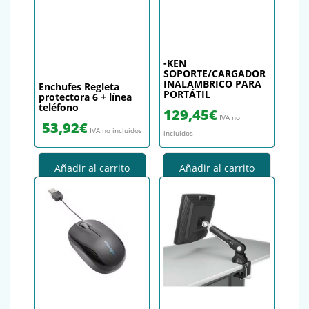
-KEN
SOPORTE/CARGADOR
INALAMBRICO PARA
Enchufes Regleta
PORTÁTIL
protectora 6 + línea
teléfono
129,45
€
IVA no
53,92
€
IVA no incluidos
incluidos
Añadir al carrito
Añadir al carrito