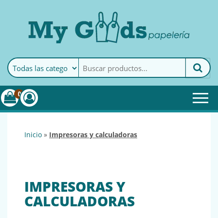
MyGoods · Papelería
My Goods es tu papelería
online de confianza. Podrás
encontrar todo lo necesario
0
para tu empresa.
inicio
»
impresoras y calculadoras
IMPRESORAS Y
CALCULADORAS