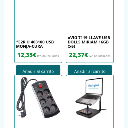
«VIG 7119 LLAVE USB
*E2R H 403100 USB
DOLLS MIRIAM 16GB
MONJA-CURA
(x6)
12,33
€
22,37
€
IVA no incluidos
IVA no incluidos
Añadir al carrito
Añadir al carrito