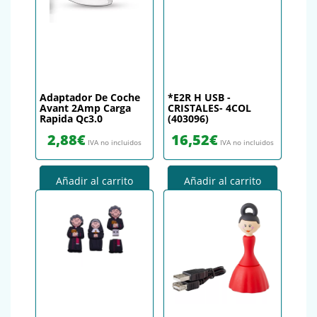
Adaptador De Coche
*E2R H USB -
Avant 2Amp Carga
CRISTALES- 4COL
Rapida Qc3.0
(403096)
2,88
€
16,52
€
IVA no incluidos
IVA no incluidos
Añadir al carrito
Añadir al carrito