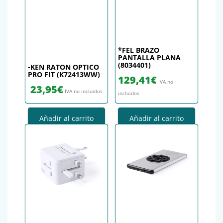
*FEL BRAZO
PANTALLA PLANA
(8034401)
-KEN RATON OPTICO
PRO FIT (K72413WW)
129,41
€
IVA no
23,95
€
IVA no incluidos
incluidos
Añadir al carrito
Añadir al carrito