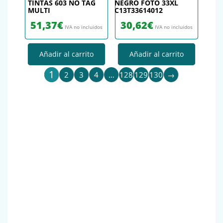
TINTAS 603 NO TAG
NEGRO FOTO 33XL
MULTI
C13T33614012
51,37
€
30,62
€
IVA no incluidos
IVA no incluidos
Añadir al carrito
Añadir al carrito
1
2
3
4
…
128
129
130
→