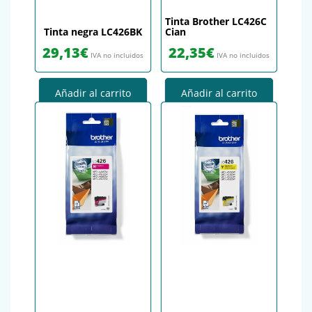
Tinta Brother LC426C
Tinta negra LC426BK
Cian
29,13
€
22,35
€
IVA no incluidos
IVA no incluidos
Añadir al carrito
Añadir al carrito