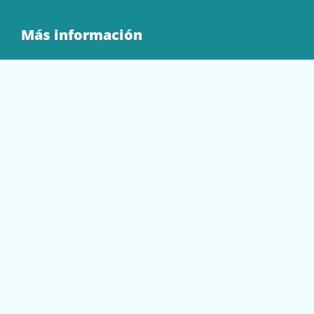
Más información
Quienes Somos
Contacto
Tienda
EQUIPAMIENTO
PAPELERÍA
SOBRES Y BOLSAS
TECNOLOGÍA
TONER Y CARTUCHOS