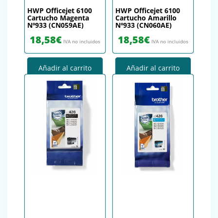
HWP Officejet 6100
HWP Officejet 6100
Cartucho Magenta
Cartucho Amarillo
Nº933 (CN059AE)
Nº933 (CN060AE)
18,58
€
18,58
€
IVA no incluidos
IVA no incluidos
Añadir al carrito
Añadir al carrito