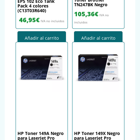
EPS 102 Eco Tank
TN247BK Negro
Pack 4 colores
(C13T03R640)
105,36
€
IVA no
46,95
€
IVA no incluidos
incluidos
Añadir al carrito
Añadir al carrito
HP Toner 149A Negro
HP Toner 149X Negro
para LaserJet Pro
para LaserJet Pro