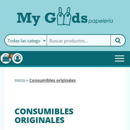
MyGoods · Papelería
My Goods es tu papelería
online de confianza. Podrás
encontrar todo lo necesario
0
para tu empresa.
inicio
»
consumibles originales
CONSUMIBLES
ORIGINALES