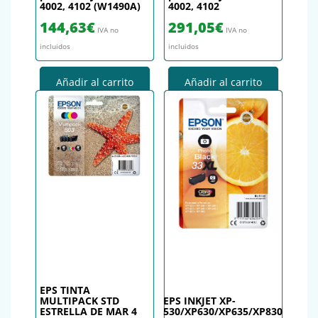
4002, 4102 (W1490A)
4002, 4102
144,63
€
291,05
€
IVA no
IVA no
incluidos
incluidos
Añadir al carrito
Añadir al carrito
EPS TINTA
MULTIPACK STD
EPS INKJET XP-
ESTRELLA DE MAR 4
530/XP630/XP635/XP830