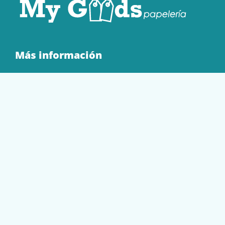
Más información
Quienes Somos
Contacto
Tienda
EQUIPAMIENTO
PAPELERÍA
SOBRES Y BOLSAS
TECNOLOGÍA
TONER Y CARTUCHOS