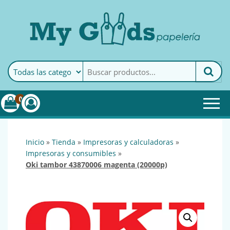
MyGoods · Papelería
My Goods es tu papelería
online de confianza. Podrás
encontrar todo lo necesario
0
para tu empresa.
inicio
»
tienda
»
impresoras y calculadoras
»
impresoras y consumibles
»
oki tambor 43870006 magenta (20000p)