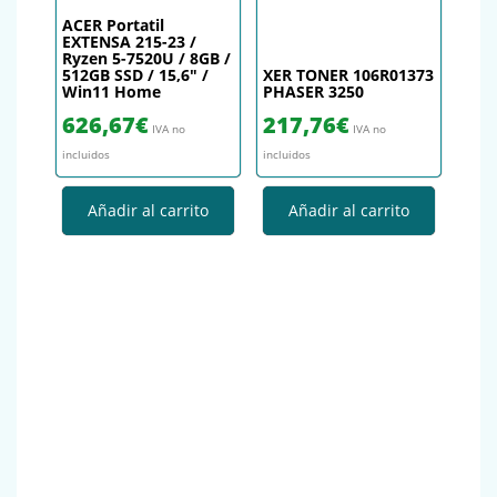
ACER Portatil
EXTENSA 215-23 /
Ryzen 5-7520U / 8GB /
512GB SSD / 15,6″ /
XER TONER 106R01373
Win11 Home
PHASER 3250
626,67
€
217,76
€
IVA no
IVA no
incluidos
incluidos
Añadir al carrito
Añadir al carrito