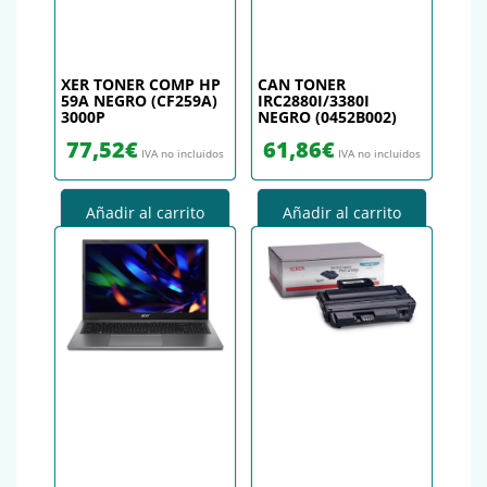
XER TONER COMP HP
CAN TONER
59A NEGRO (CF259A)
IRC2880I/3380I
3000P
NEGRO (0452B002)
77,52
€
61,86
€
IVA no incluidos
IVA no incluidos
Añadir al carrito
Añadir al carrito