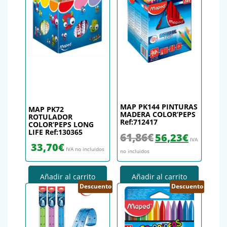
MAP PK144 PINTURAS
MAP PK72
MADERA COLOR’PEPS
ROTULADOR
Ref:712417
COLOR’PEPS LONG
LIFE Ref:130365
El precio original era: 61,
El precio actu
61,86
€
56,23
€
IVA
33,70
€
IVA no incluidos
no incluidos
Añadir al carrito
Añadir al carrito
Descuento
Descuento