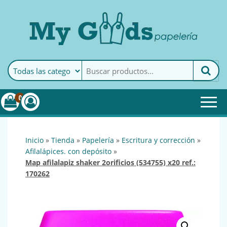
MyGoods · Papelería
My Goods es tu papelería
online de confianza. Podrás
encontrar todo lo necesario
0
para tu empresa.
inicio
»
tienda
»
papelería
»
escritura y corrección
»
afilalápices. con depósito
»
map afilalapiz shaker 2orificios (534755) x20 ref.:
170262