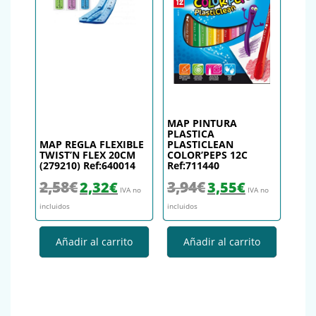
MAP PINTURA
PLASTICA
MAP REGLA FLEXIBLE
PLASTICLEAN
TWIST’N FLEX 20CM
COLOR’PEPS 12C
(279210) Ref:640014
Ref:711440
El precio original era: 2,58€.
El precio actual es: 2,32€.
El precio original era: 3,94€.
El precio actual es
2,58
€
3,94
€
2,32
€
3,55
€
IVA no
IVA no
incluidos
incluidos
Añadir al carrito
Añadir al carrito