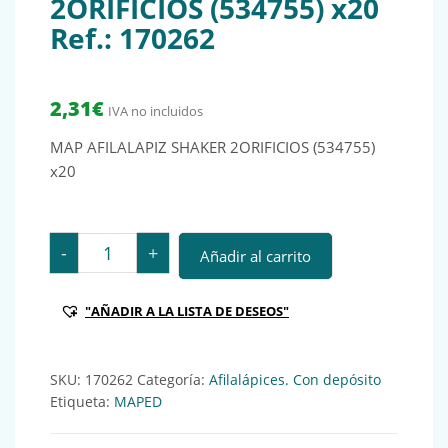
2ORIFICIOS (534755) x20
Ref.: 170262
2,31
€
IVA no incluidos
MAP AFILALAPIZ SHAKER 2ORIFICIOS (534755)
x20
MAP AFILALAPIZ SHAKER 2ORIFICIOS (534755) x20 Ref
-
+
Añadir al carrito
"AÑADIR A LA LISTA DE DESEOS"
SKU:
170262
Categoría:
Afilalápices. Con depósito
Etiqueta:
MAPED