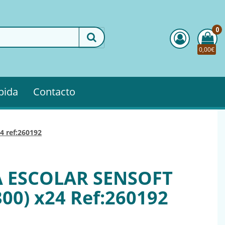
0
0,00€
pida
Contacto
24 ref:260192
A ESCOLAR SENSOFT
00) x24 Ref:260192