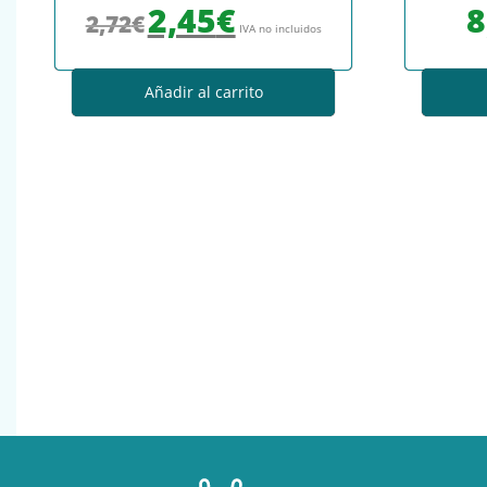
El precio original era: 2,72€.
El precio actual es: 2,45€.
2,45
€
8
2,72
€
IVA no incluidos
Añadir al carrito