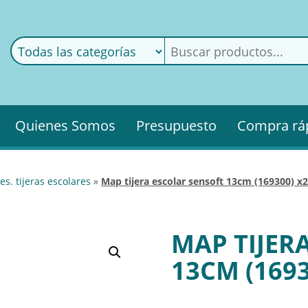
ods
ería
Quienes Somos
Presupuesto
Compra rá
es. tijeras escolares
»
map tijera escolar sensoft 13cm (169300) x
MAP TIJER
13CM (1693