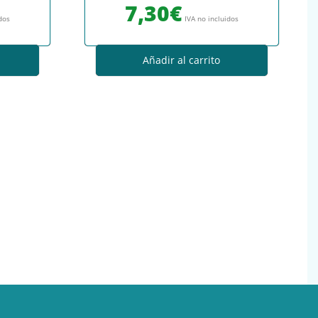
7,30
€
idos
IVA no incluidos
Añadir al carrito