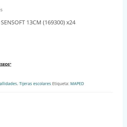
os
 SENSOFT 13CM (169300) x24
 13CM (169300) x24 Ref:260192 cantidad
ESEOS"
llidades. Tijeras escolares
Etiqueta:
MAPED