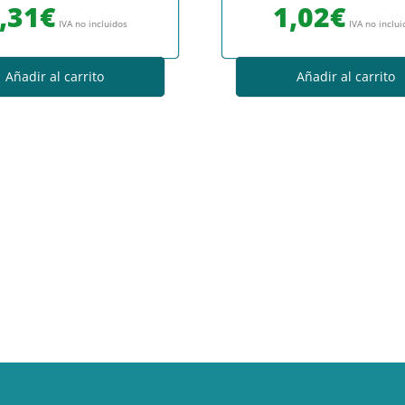
,31
€
1,02
€
IVA no incluidos
IVA no inclu
Añadir al carrito
Añadir al carrito