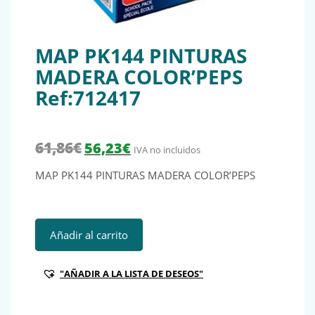
MAP PK144 PINTURAS
MADERA COLOR’PEPS
Ref:712417
El precio original era: 61,86€.
El precio actual es: 56,23€.
61,86
€
56,23
€
IVA no incluidos
MAP PK144 PINTURAS MADERA COLOR’PEPS
MAP PK144 PINTURAS MADERA COLOR'PEPS Ref:712417 c
Añadir al carrito
"AÑADIR A LA LISTA DE DESEOS"