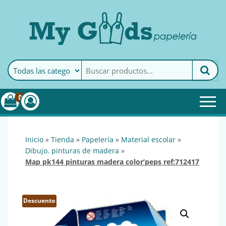
MyGoods · Papelería
My Goods es tu papelería
online de confianza. Podrás
encontrar todo lo necesario
0
para tu empresa.
inicio
»
tienda
»
papelería
»
material escolar
»
dibujo. pinturas de madera
»
map pk144 pinturas madera color’peps ref:712417
Descuento