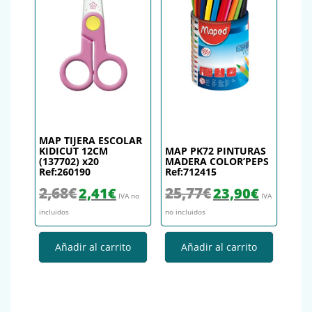
MAP TIJERA ESCOLAR
KIDICUT 12CM
MAP PK72 PINTURAS
(137702) x20
MADERA COLOR’PEPS
Ref:260190
Ref:712415
El precio original era: 2,68€.
El precio actual es: 2,41€.
El precio original era: 25,
El precio actu
2,68
€
25,77
€
2,41
€
23,90
€
IVA no
IVA
incluidos
no incluidos
Añadir al carrito
Añadir al carrito