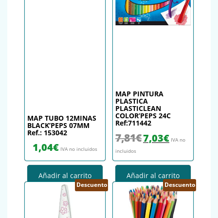
MAP PINTURA
PLASTICA
PLASTICLEAN
COLOR’PEPS 24C
MAP TUBO 12MINAS
Ref:711442
BLACK’PEPS 07MM
Ref.: 153042
El precio original era: 7,81€.
El precio actual es
7,81
€
7,03
€
IVA no
1,04
€
IVA no incluidos
incluidos
Añadir al carrito
Añadir al carrito
Descuento
Descuento