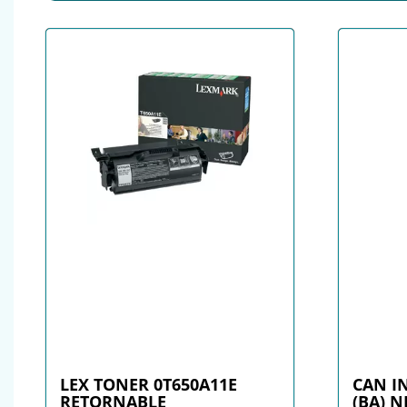
LEX TONER 0T650A11E
CAN I
RETORNABLE
(BA) 