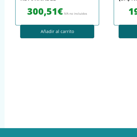
300,51
€
1
IVA no incluidos
Añadir al carrito