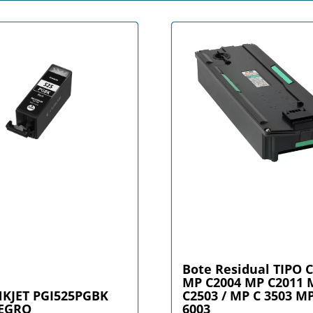
Bote Residual TIPO 
MP C2004 MP C2011 
NKJET PGI525PGBK
C2503 / MP C 3503 M
NEGRO
6003