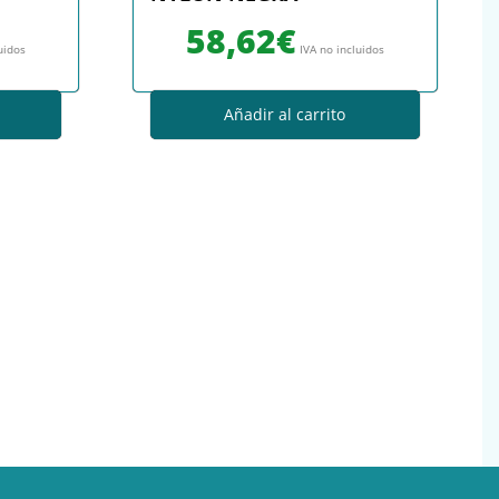
58,62
€
uidos
IVA no incluidos
Añadir al carrito