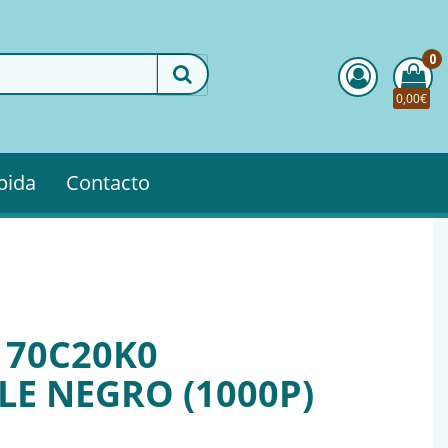
0
0,00€
pida
Contacto
 70C20K0
E NEGRO (1000P)