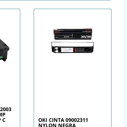
C2003
MP
P C
OKI CINTA 09002311
NYLON NEGRA