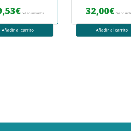
9,53
€
32,00
€
IVA no incluidos
IVA no incl
Añadir al carrito
Añadir al carrito