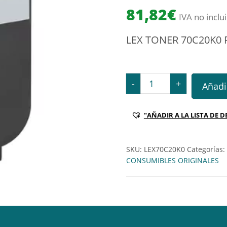
81,82
€
IVA no inclu
LEX TONER 70C20K0 
LEX TONER 70C20K0 RET
-
+
Añadir
"AÑADIR A LA LISTA DE D
SKU:
LEX70C20K0
Categorías:
CONSUMIBLES ORIGINALES