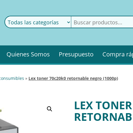
ods
ería
Quienes Somos
Presupuesto
Compra rá
 consumibles
»
lex toner 70c20k0 retornable negro (1000p)
LEX TONER
RETORNABL