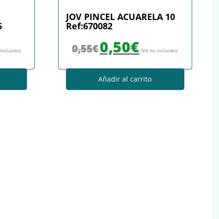
JOV PINCEL ACUARELA 10
6
Ref:670082
: 1,98€.
io actual es: 1,60€.
El precio original era: 0,55€.
El precio actual es: 0,50€.
0,50
€
0,55
€
 incluidos
IVA no incluidos
Añadir al carrito