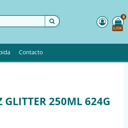
0
0,00€
pida
Contacto
Z GLITTER 250ML 624G