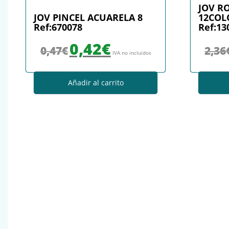
JOV R
JOV PINCEL ACUARELA 8
12COL
Ref:670078
Ref:13
El precio original era: 0,47€.
El precio actual es: 0,42€.
0,42
€
0,47
€
2,36
IVA no incluidos
Añadir al carrito