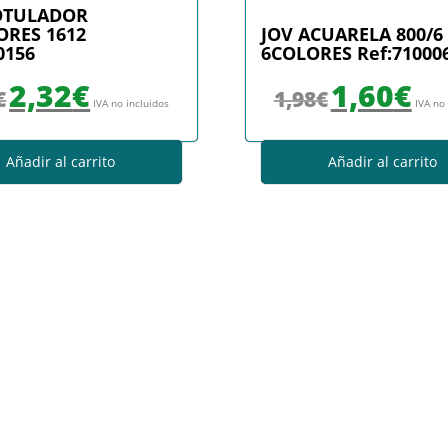
OTULADOR
ORES 1612
JOV ACUARELA 800/6
0156
6COLORES Ref:71000
El precio original era: 2,36€.
El precio actual es: 2,32€.
El precio original era
El prec
2,32
€
1,60
€
€
1,98
€
IVA no incluidos
IVA no
Añadir al carrito
Añadir al carrito