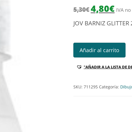
El precio origin
El prec
4,80
€
5,30
€
IVA no 
JOV BARNIZ GLITTER
JOV BARNIZ GLITTER 250ML 6
Añadir al carrito
"AÑADIR A LA LISTA DE D
SKU:
711295
Categoría:
Dibujo