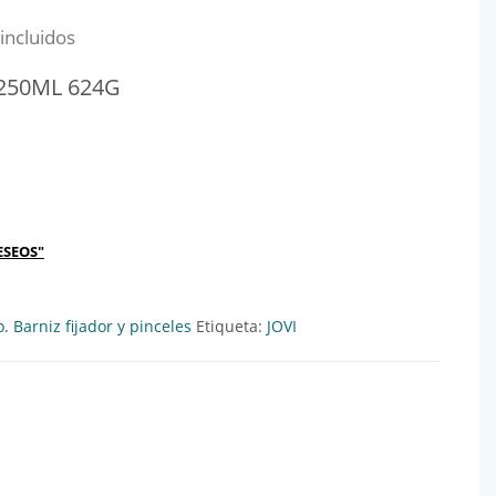
al era: 5,30€.
io actual es: 4,80€.
incluidos
 250ML 624G
24G Ref:711295 cantidad
ESEOS"
. Barniz fijador y pinceles
Etiqueta:
JOVI