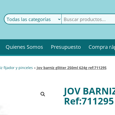
ods
ería
Quienes Somos
Presupuesto
Compra rá
iz fijador y pinceles
»
jov barniz glitter 250ml 624g ref:711295
JOV BARNI
Ref:711295