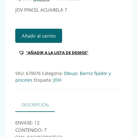
JOV PINCEL ACUARELA 7
JOV PINCEL ACUARELA 7 Ref:670076 cantidad
Añadir al carrito
"AÑADIR A LA LISTA DE DESEOS"
SKU:
670076
Categoría:
Dibujo. Barniz fijador y
pinceles
Etiqueta:
JOVI
DESCRIPCIÓN
ENVASE: 12
CONTENIDO: 7