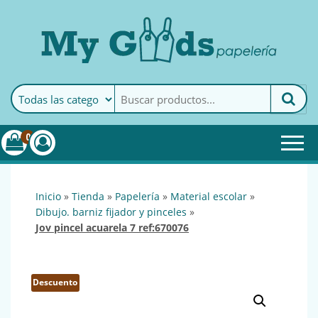
MyGoods · Papelería
My Goods es tu papelería
online de confianza. Podrás
encontrar todo lo necesario
0
para tu empresa.
inicio
»
tienda
»
papelería
»
material escolar
»
dibujo. barniz fijador y pinceles
»
jov pincel acuarela 7 ref:670076
Descuento