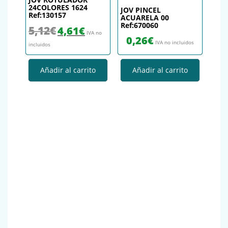
24COLORES 1624
JOV PINCEL
Ref:130157
ACUARELA 00
Ref:670060
El precio original era: 5,12€.
El precio actual es: 4,61€.
5,12
€
4,61
€
IVA no
0,26
€
IVA no incluidos
incluidos
Añadir al carrito
Añadir al carrito