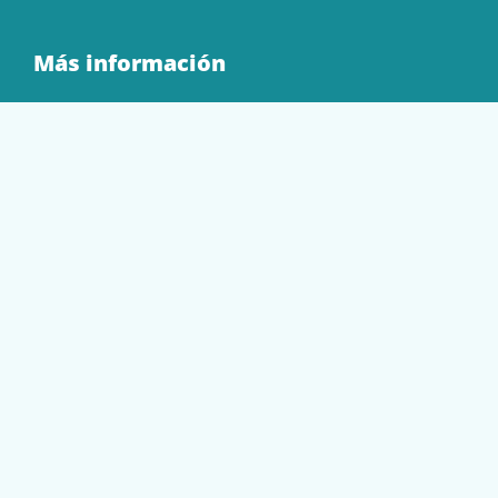
Más información
Quienes Somos
Contacto
Tienda
EQUIPAMIENTO
PAPELERÍA
SOBRES Y BOLSAS
TECNOLOGÍA
TONER Y CARTUCHOS