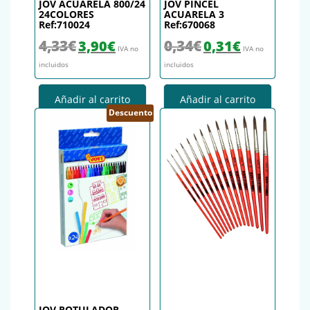
JOV ACUARELA 800/24
JOV PINCEL
24COLORES
ACUARELA 3
Ref:710024
Ref:670068
El precio original era: 4,33€.
El precio actual es: 3,90€.
El precio original era: 0,34€.
El precio actual es
4,33
€
0,34
€
3,90
€
0,31
€
IVA no
IVA no
incluidos
incluidos
Añadir al carrito
Añadir al carrito
Descuento
JOV ROTULADOR