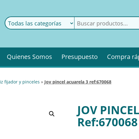
ods
ería
Quienes Somos
Presupuesto
Compra rá
iz fijador y pinceles
»
jov pincel acuarela 3 ref:670068
JOV PINCE
Ref:670068