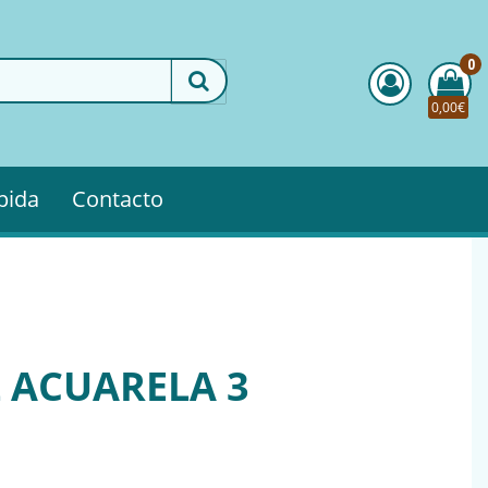
0
0,00€
pida
Contacto
L ACUARELA 3