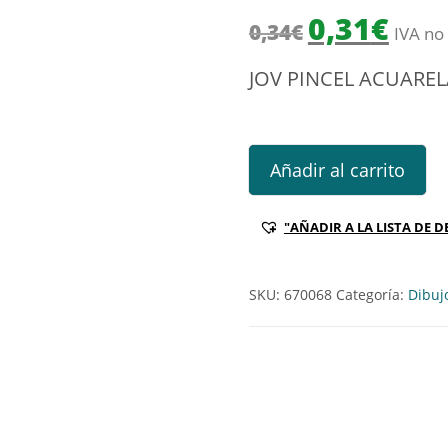
El precio origin
El prec
0,31
€
0,34
€
IVA no 
JOV PINCEL ACUAREL
JOV PINCEL ACUARELA 3 Ref:
Añadir al carrito
"AÑADIR A LA LISTA DE D
SKU:
670068
Categoría:
Dibujo