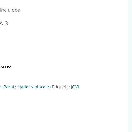
al era: 0,34€.
io actual es: 0,31€.
incluidos
A 3
670068 cantidad
ESEOS"
. Barniz fijador y pinceles
Etiqueta:
JOVI