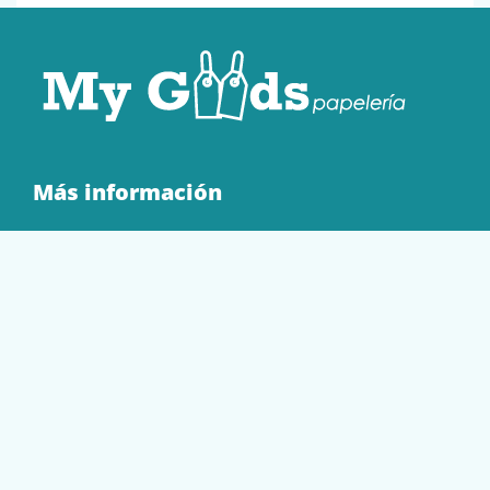
Más información
Quienes Somos
Contacto
Tienda
EQUIPAMIENTO
PAPELERÍA
SOBRES Y BOLSAS