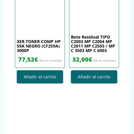
Bote Residual TIPO
XER TONER COMP HP
C2003 MP C2004 MP
59A NEGRO (CF259A)
C2011 MP C2503 / MP
3000P
C 3503 MP C 6003
77,52
€
32,00
€
IVA no incluidos
IVA no incluidos
Añadir al carrito
Añadir al carrito