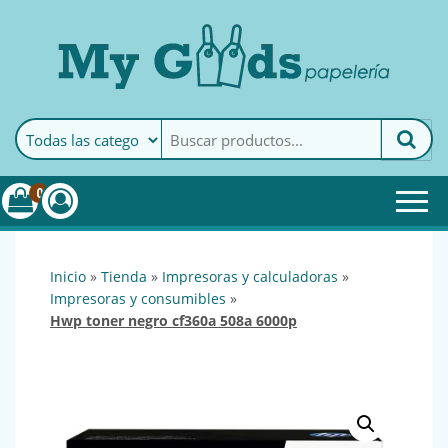
MyGoods · Papelería
My Goods es tu papelería
online de confianza. Podrás
encontrar todo lo necesario
0
para tu empresa.
inicio
»
tienda
»
impresoras y calculadoras
»
impresoras y consumibles
»
hwp toner negro cf360a 508a 6000p