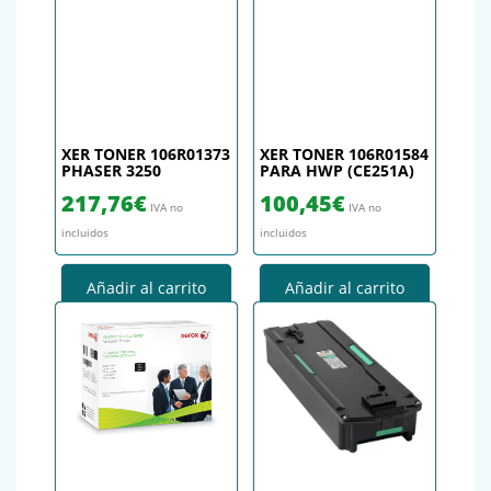
XER TONER 106R01373
XER TONER 106R01584
PHASER 3250
PARA HWP (CE251A)
217,76
€
100,45
€
IVA no
IVA no
incluidos
incluidos
Añadir al carrito
Añadir al carrito