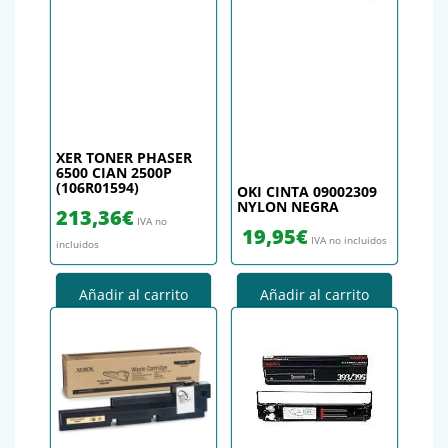
XER TONER PHASER
6500 CIAN 2500P
(106R01594)
OKI CINTA 09002309
NYLON NEGRA
213,36
€
IVA no
19,95
€
IVA no incluidos
incluidos
Añadir al carrito
Añadir al carrito