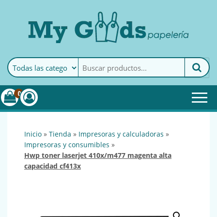
MyGoods · Papelería
My Goods es tu papelería
online de confianza. Podrás
encontrar todo lo necesario
0
para tu empresa.
inicio
»
tienda
»
impresoras y calculadoras
»
impresoras y consumibles
»
hwp toner laserjet 410x/m477 magenta alta
capacidad cf413x