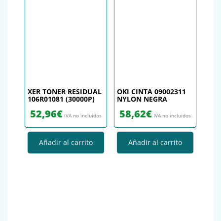
XER TONER RESIDUAL
OKI CINTA 09002311
106R01081 (30000P)
NYLON NEGRA
52,96
€
58,62
€
IVA no incluidos
IVA no incluidos
Añadir al carrito
Añadir al carrito