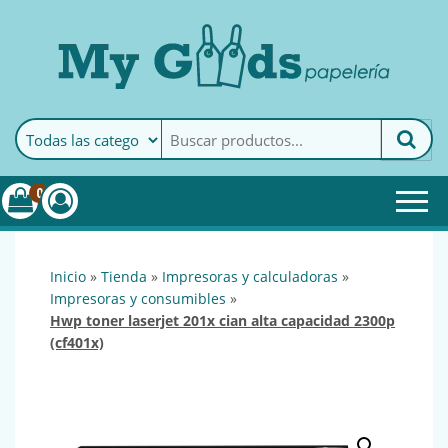
MyGoods · Papelería
My Goods es tu papelería
online de confianza. Podrás
encontrar todo lo necesario
0
para tu empresa.
inicio
»
tienda
»
impresoras y calculadoras
»
impresoras y consumibles
»
hwp toner laserjet 201x cian alta capacidad 2300p
(cf401x)