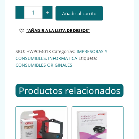
HWP TONER LASERJET 201X CIAN ALTA CAPACIDAD 230
-
+
Añadir al carrito
"AÑADIR A LA LISTA DE DESEOS"
SKU:
HWPCF401X
Categorías:
IMPRESORAS Y
CONSUMIBLES
,
INFORMATICA
Etiqueta:
CONSUMIBLES ORIGINALES
Productos relacionados