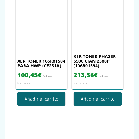
XER TONER PHASER
XER TONER 106R01584
6500 CIAN 2500P
PARA HWP (CE251A)
(106R01594)
100,45
€
213,36
€
IVA no
IVA no
incluidos
incluidos
Añadir al carrito
Añadir al carrito