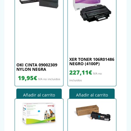
XER TONER 106R01486
NEGRO (4100P)
OKI CINTA 09002309
NYLON NEGRA
227,11
€
IVA no
19,95
€
IVA no incluidos
incluidos
Añadir al carrito
Añadir al carrito