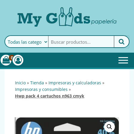
MyGoods · Papelería
My Goods es tu papelería
online de confianza. Podrás
encontrar todo lo necesario
0
para tu empresa.
inicio
»
tienda
»
impresoras y calculadoras
»
impresoras y consumibles
»
hwp pack 4 cartuchos n963 cmyk