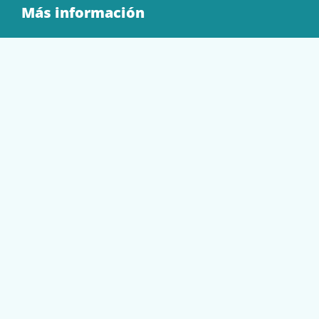
Más información
Quienes Somos
Contacto
Tienda
EQUIPAMIENTO
PAPELERÍA
SOBRES Y BOLSAS
TECNOLOGÍA
TONER Y CARTUCHOS
Mi cuenta