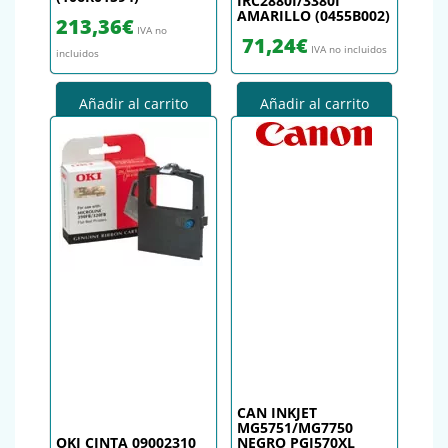
IRC2880I/3380I
AMARILLO (0455B002)
213,36
€
IVA no
71,24
€
IVA no incluidos
incluidos
Añadir al carrito
Añadir al carrito
CAN INKJET
MG5751/MG7750
OKI CINTA 09002310
NEGRO PGI570XL